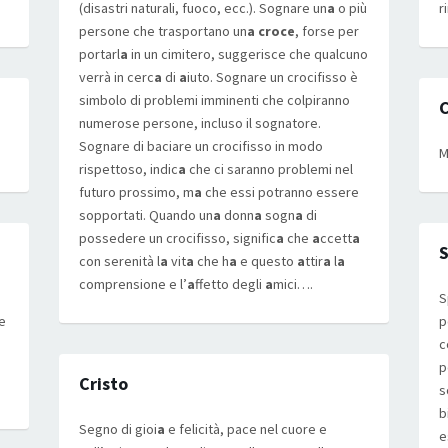
(disastri naturali, fuoco, ecc.). Sognare un
a
o più
r
persone che trasportano un
a croce
, forse per
portarl
a
in un cimitero, suggerisce che qualcuno
verrà in cerc
a
di
a
iuto. Sognare un crocifisso è
simbolo di problemi imminenti che colpiranno
numerose persone, incluso il sognatore.
Sognare di baciare un crocifisso in modo
M
rispettoso, indic
a
che ci saranno problemi nel
futuro prossimo, m
a
che essi potranno essere
sopportati. Quando un
a
donn
a
sogn
a
di
possedere un crocifisso, signific
a
che
a
ccett
a
S
con serenità l
a
vit
a
che h
a
e questo
a
ttir
a
l
a
comprensione e l’
a
ffetto degli
a
mici….
S
e
p
c
p
Cristo
s
b
Segno di gioi
a
e felicità, pace nel cuore e
e