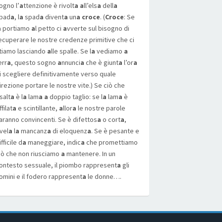
ogno l’
a
ttenzione è rivolt
a a
ll’els
a
dell
a
pad
a
, l
a
spad
a
divent
a
un
a croce
. (
Croce
: Se
a
portiamo
a
l petto ci
a
vverte sul bisogno di
ecuperare le nostre credenze primitive che ci
tiamo lasciando
a
lle spalle. Se l
a
vediamo
a
err
a
, questo sogno
a
nnunci
a
che è giunt
a
l’or
a
i scegliere definitivamente verso quale
irezione portare le nostre vite.) Se ciò che
isalt
a
è l
a
lam
a a
doppio taglio: se l
a
lam
a
è
ffilat
a
e scintillante,
a
llor
a
le nostre parole
aranno convincenti. Se è difettos
a
o cort
a
,
ivel
a
l
a
mancanz
a
di eloquenz
a
. Se è pesante e
ifficile d
a
maneggiare, indic
a
che promettiamo
iò che non riusciamo
a
mantenere. In un
ontesto sessuale, il piombo rappresent
a
gli
omini e il fodero rappresent
a
le donne….