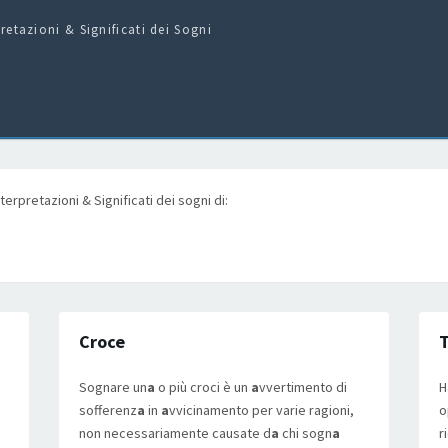
pretazioni & Significati dei Sogni
erpretazioni & Significati dei sogni di:
Croce
Sognare un
a
o più croci è un
a
vvertimento di
H
sofferenz
a
in
a
vvicinamento per varie ragioni,
o
non necessariamente causate d
a
chi sogn
a
r