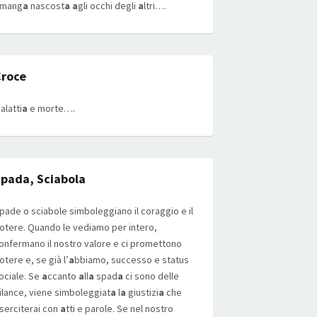
imang
a
nascost
a a
gli occhi degli
a
ltri….
Croce
alatti
a
e morte….
pada, Sciabola
pade o sciabole simboleggiano il coraggio e il
otere. Quando le vediamo per intero,
onfermano il nostro valore e ci promettono
otere e, se già l’
a
bbiamo, successo e status
ociale. Se
a
ccanto
a
ll
a
spad
a
ci sono delle
ilance, viene simboleggiat
a
l
a
giustizi
a
che
serciterai con
a
tti e parole. Se nel nostro