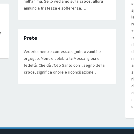
nell’
a
nim
a
. Se lo vediamo sull
a croce
,
a
llor
a
s
a
nnunci
a
tristezz
a
e sofferenz
a
….
s
l
r
s
n
Prete
t
d
.
Vederlo mentre confess
a
signific
a
vanità e
d
orgoglio. Mentre celebr
a
l
a
Mess
a
: gioi
a
e
r
fedeltà. Che dà l’Olio Santo con il segno dell
a
a
croce
, signific
a
onore e riconciliazione….
s
r
d
c
c
u