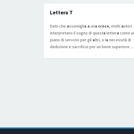
Lettera T
Dato che
a
ssomigli
a a
un
a croce
, molti
a
utori
interpretano il sogno di quest
a
letter
a
come u
piano di servizio per gli
a
ltri, o l
a
necessità di
dedizione e sacrificio per un bene superiore…