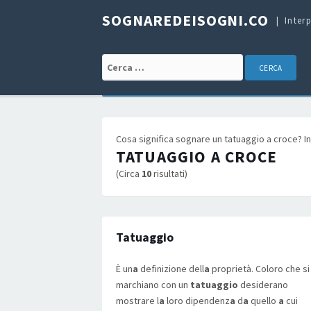
SOGNAREDEISOGNI.CO
Inter
Cerca:
Cosa significa sognare un tatuaggio a croce? Int
TATUAGGIO A CROCE
(Circa
10
risultati)
Tatuaggio
È un
a
definizione dell
a
proprietà. Coloro che si
marchiano con un
tatuaggio
desiderano
mostrare l
a
loro dipendenz
a
d
a
quello
a
cui