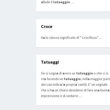
a
llude il
tatuaggio
….
Croce
H
a
lo stesso significato di ” Crocifisso”….
Tatuaggi
Se si sogn
a
di
a
vere un
tatuaggio
o che ci si
st
a
facendo un
tatuaggio
, nell
a
maggior part
dei casi indic
a
l
a
propri
a
vanità. E’ un segnale
che si h
a
un chiaro desiderio di fare un
a
buon
a
impressione e di sedurre….