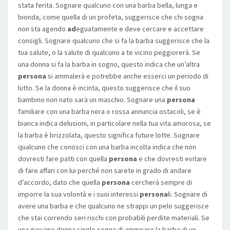
stata ferita. Sognare qualcuno con una barba bella, lunga e
bionda, come quella di un profeta, suggerisce che chi sogna
non sta agendo
ad
eguatamente e deve cercare e accettare
consigli. Sognare qualcuno che si fa la barba suggerisce che la
tua salute, o la salute di qualcuno a te vicino peggiorerà. Se
una donna si fa la barba in sogno, questo indica che un’altra
persona
si ammalerà e potrebbe anche esserci un periodo di
lutto. Se la donna è incinta, questo suggerisce che il suo
bambino non nato sarà un maschio. Sognare una
persona
familiare con una barba nera o rossa annuncia ostacoli, se è
bianca indica delusioni, in particolare nella tua vita amorosa, se
la barba è brizzolata, questo significa future lotte. Sognare
qualcuno che conosci con una barba incolta indica che non
dovresti fare patti con quella
persona
e che dovresti evitare
di fare affari con lui perché non sarete in grado di andare
d’accordo, dato che quella
persona
cercherà sempre di
imporre la sua volontà e i suoi interessi
persona
li. Sognare di
avere una barba e che qualcuno ne strappi un pelo suggerisce
che stai correndo seri rischi con probabili perdite materiali. Se
una giovane donna single sogna di ammirare la barba di un