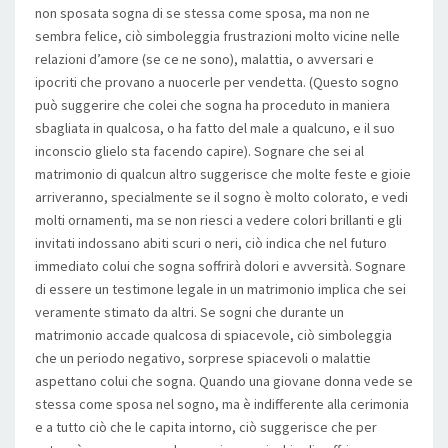
non sposata sogna di se stessa come sposa, ma non ne
sembra felice, ciò simboleggia frustrazioni molto vicine nelle
relazioni d’amore (se ce ne sono), malattia, o avversari e
ipocriti che provano a nuocerle per vendetta. (Questo sogno
può suggerire che colei che sogna ha proceduto in maniera
sbagliata in qualcosa, o ha fatto del male a qualcuno, e il suo
inconscio glielo sta facendo capire). Sognare che sei al
matrimonio di qualcun altro suggerisce che molte feste e gioie
arriveranno, specialmente se il sogno è molto colorato, e vedi
molti ornamenti, ma se non riesci a vedere colori brillanti e gli
invitati indossano abiti scuri o neri, ciò indica che nel futuro
immediato colui che sogna soffrirà dolori e avversità. Sognare
di essere un testimone legale in un matrimonio implica che sei
veramente stimato da altri. Se sogni che durante un
matrimonio accade qualcosa di spiacevole, ciò simboleggia
che un periodo negativo, sorprese spiacevoli o malattie
aspettano colui che sogna. Quando una giovane donna vede se
stessa come sposa nel sogno, ma è indifferente alla cerimonia
e a tutto ciò che le capita intorno, ciò suggerisce che per