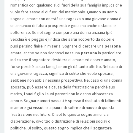
romantica con qualcuno al di fuori della sua famiglia implica che
vuole fare sesso al di fuori del matrimonio. Quando un uomo
sogna di amare con onestà una ragazza o una giovane donna è
un annuncio di futura prosperità e gioia ma anche ostacoli e
sofferenze. Se nel sogno compare una donna anziana (più
vecchia è e peggio è) indica che sarai ricoperto da dolori e
puoi persino finire in miseria. Sognare di cercare una
persona
amata, anche se non riconosci nessuna
persona
in particolare,
indica che il sognatore desidera di amare ed essere amato,
forse perché la sua famiglia non gli dà tanto affetto. Nel caso di
una giovane ragazza, significa di solito che vuole sposarsi,
sebbene non abbia nessuna prospettiva. Nel caso di una donna
sposata, può essere a causa della frustrazione perché suo
marito, i suoi figli o i suoi parenti non le danno abbastanza
amore. Sognare amori passati è spesso il risultato di fallimenti
in amore già vissuti o la paura di soffrire di nuovo di questa
frustrazione nel futuro. Di solito questo sogno annuncia
disperazione, divorzio o distruzione di relazioni sociali o
politiche. Di solito, questo sogno implica che il sognatore