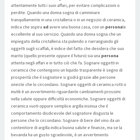
attentamente tutti i suoi affari, per evitare complicazioni o
perdite. Quando una donna sogna di camminare
tranquillamente in una cristalleria o in un negozio di ceramica,
indica che aspira
ad
avere una buona casa, con un
persona
le
eccellente al suo servizio. Quando una donna sogna che un
impiegato della cristalleria sta pulendo o riarrangiando gli
oggetti sugli scaffali, è indice del fatto che desidera che suo
marito (quello presente oppure il futuro) sia una
persona
attenta negli affari e in tutto ciò che fa. Sognare oggetti in
ceramica che contengono un liquido trasparente è segno di
prosperità che il sognatore si godrà grazie alle persone
oneste che lo circondano. Sognare oggetti di ceramica rotti o
inutili è un avvertimento riguardante cambiamenti prossimi
nella salute oppure difficoltà economiche. Sognare oggetti di
ceramica vuoti oppure semplice argilla insinua che il
comportamento disdicevole del sognatore disgusta le
persone che lo circondano. Sognare di bere del vino da un
contenitore di argilla indica buona salute e finanze, ma se la
bevanda ha un gusto sgradevole, è un avvertimento