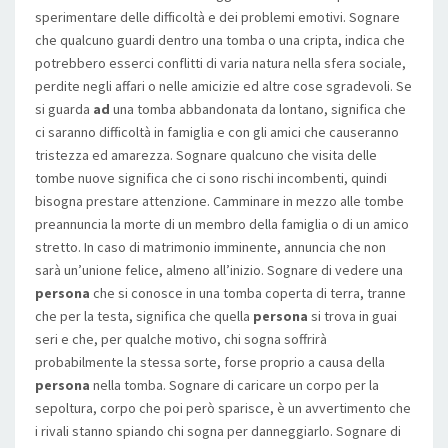
sperimentare delle difficoltà e dei problemi emotivi. Sognare
che qualcuno guardi dentro una tomba o una cripta, indica che
potrebbero esserci conflitti di varia natura nella sfera sociale,
perdite negli affari o nelle amicizie ed altre cose sgradevoli. Se
si guarda
ad
una tomba abbandonata da lontano, significa che
ci saranno difficoltà in famiglia e con gli amici che causeranno
tristezza ed amarezza. Sognare qualcuno che visita delle
tombe nuove significa che ci sono rischi incombenti, quindi
bisogna prestare attenzione. Camminare in mezzo alle tombe
preannuncia la morte di un membro della famiglia o di un amico
stretto. In caso di matrimonio imminente, annuncia che non
sarà un’unione felice, almeno all’inizio. Sognare di vedere una
persona
che si conosce in una tomba coperta di terra, tranne
che per la testa, significa che quella
persona
si trova in guai
seri e che, per qualche motivo, chi sogna soffrirà
probabilmente la stessa sorte, forse proprio a causa della
persona
nella tomba. Sognare di caricare un corpo per la
sepoltura, corpo che poi però sparisce, è un avvertimento che
i rivali stanno spiando chi sogna per danneggiarlo. Sognare di