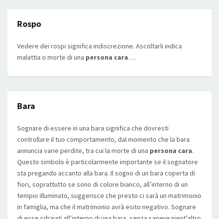
Rospo
Vedere dei rospi significa indiscrezione. Ascoltarli indica
malattia o morte di una
persona cara
….
Bara
Sognare di essere in una bara significa che dovresti
controllare il tuo comportamento, dal momento che la bara
annuncia varie perdite, tra cui la morte di una
persona cara
.
Questo simbolo è particolarmente importante se il sognatore
sta pregando accanto alla bara. Il sogno di un bara coperta di
fiori, soprattutto se sono di colore bianco, all’interno di un
tempio illuminato, suggerisce che presto ci sarà un matrimonio
in famiglia, ma che il matrimonio avrà esito negativo. Sognare
di esse sdraiati all’interno di una bara, senza sapere nient’altro