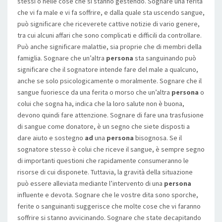
stessi o nelle cose che si stanno gestendo. Sognare una ferita
che vi fa male e vi fa soffrire, e dalla quale sta uscendo sangue,
può significare che riceverete cattive notizie di vario genere,
tra cui alcuni affari che sono complicati e difficili da controllare.
Può anche significare malattie, sia proprie che di membri della
famiglia. Sognare che un’altra
persona
sta sanguinando può
significare che il sognatore intende fare del male a qualcuno,
anche se solo psicologicamente o moralmente. Sognare che il
sangue fuoriesce da una ferita o morso che un’altra
persona
o
colui che sogna ha, indica che la loro salute non è buona,
devono quindi fare attenzione. Sognare di fare una trasfusione
di sangue come donatore, è un segno che siete disposti a
dare aiuto e sostegno
ad
una
persona
bisognosa. Se il
sognatore stesso è colui che riceve il sangue, è sempre segno
di importanti questioni che rapidamente consumeranno le
risorse di cui disponete. Tuttavia, la gravità della situazione
può essere alleviata mediante l’intervento di una
persona
influente e devota. Sognare che le vostre dita sono sporche,
ferite o sanguinanti suggerisce che molte cose che vi faranno
soffrire si stanno avvicinando. Sognare che state decapitando