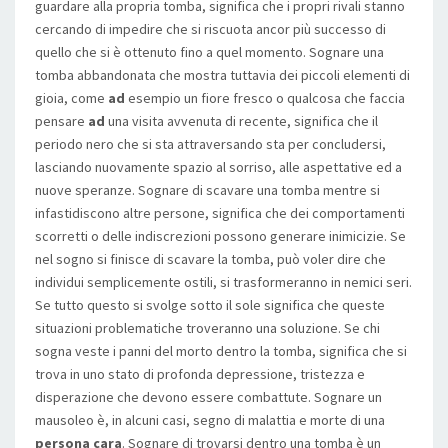
guardare alla propria tomba, significa che i propri rivali stanno
cercando di impedire che si riscuota ancor più successo di
quello che si è ottenuto fino a quel momento. Sognare una
tomba abbandonata che mostra tuttavia dei piccoli elementi di
gioia, come
ad
esempio un fiore fresco o qualcosa che faccia
pensare
ad
una visita avvenuta di recente, significa che il
periodo nero che si sta attraversando sta per concludersi,
lasciando nuovamente spazio al sorriso, alle aspettative ed a
nuove speranze. Sognare di scavare una tomba mentre si
infastidiscono altre persone, significa che dei comportamenti
scorretti o delle indiscrezioni possono generare inimicizie. Se
nel sogno si finisce di scavare la tomba, può voler dire che
individui semplicemente ostili, si trasformeranno in nemici seri.
Se tutto questo si svolge sotto il sole significa che queste
situazioni problematiche troveranno una soluzione. Se chi
sogna veste i panni del morto dentro la tomba, significa che si
trova in uno stato di profonda depressione, tristezza e
disperazione che devono essere combattute. Sognare un
mausoleo è, in alcuni casi, segno di malattia e morte di una
persona cara
. Sognare di trovarsi dentro una tomba è un