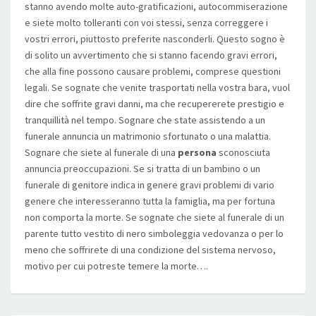
stanno avendo molte auto-gratificazioni, autocommiserazione
e siete molto tolleranti con voi stessi, senza correggere i
vostri errori, piuttosto preferite nasconderli. Questo sogno è
di solito un avvertimento che si stanno facendo gravi errori,
che alla fine possono causare problemi, comprese questioni
legali. Se sognate che venite trasportati nella vostra bara, vuol
dire che soffrite gravi danni, ma che recupererete prestigio e
tranquillità nel tempo. Sognare che state assistendo a un
funerale annuncia un matrimonio sfortunato o una malattia.
Sognare che siete al funerale di una
persona
sconosciuta
annuncia preoccupazioni. Se si tratta di un bambino o un
funerale di genitore indica in genere gravi problemi di vario
genere che interesseranno tutta la famiglia, ma per fortuna
non comporta la morte. Se sognate che siete al funerale di un
parente tutto vestito di nero simboleggia vedovanza o per lo
meno che soffrirete di una condizione del sistema nervoso,
motivo per cui potreste temere la morte….