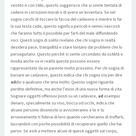
vestito e con stile, questo suggerisce che si sente tentata di
cadere in corruzioni morali o di avere un’avventura. Se nel
sogno cerchi di toccare la faccia del cadavere e mentre lo fai
la sua testa cade, questo significa pericoli e nemici nascosti
che faranno tutto il possibile per farti del male diffondendo
voci. Questi sogni di solito rivelano che chi sogna in realtà
desidera pace, tranquillità e stare lontano dai problemi che lo
perseguitano. Questo perché si sente circondato da ostilità e
invidia anche se in realtà queste possono essere
rappresentate da un parente molto prossimo. Per chi sogna di
baciare un cadavere, questo indica che chi sogna sta per dire
ad
dio a qualcuno che ama molto. Questo sogno riguarda
perdite definitive, ma anche l’inizio di una nuova forma di vita.
Sognare oggetti offensivi posti su un cadavere,
ad
esempio
denaro, specialmente su viso, bocca od occhi, indica che
alcune persone disoneste si avvicineranno a te e tu
erroneamente ti fiderai di loro quando cercheranno di truffarti,
lasciandoti con poche possibilità di recuperare quello che hai
perso. Se esiti a mettere alcuni di questi oggetti sul corpo,