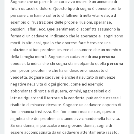
Sognare che un parente ancora vivo muore è un annuncio di
futuri ostacoli e dolore. Questo tipo di sogno è comune per le
persone che hanno sofferto di fallimenti nella vita reale,
ad
esempio di frustrazione delle proprie illusioni, speranze,
passioni, affari, ecc. Quei sentimenti di sconfitta assumono la
forma di un cadavere, indicando che le speranze e i sogni sono
morti. In altri casi, quello che dovresti fare è trovare una
soluzione ai tuoi problemi invece di assumere che un membro
della famiglia morirà. Sognare un cadavere di una
persona
conosciuta indica che chi sogna sta incolpando quella
persona
per i propri problemi e che ha un desiderio nascosto di
vendetta. Sognare cadaveri è anche il risultato di influenze
negative nella vita di ogni giorno, come
ad
esempio
abbondanza di notizie di guerra, crimini, aggressioni o di
letture riguardanti il terrore o la vendetta, può anche essere il
risultato di minacce ricevute. Sognare un cadavere coperto di
fiori annuncia tristezza. Se i fiori sono rossi o scuri, questo
significa che dei problemi si stanno avvicinando nella tua vita.
Se una donna, in particolare una giovane donna, sogna di
essere accompagnata da un cadavere attentamente rasato,