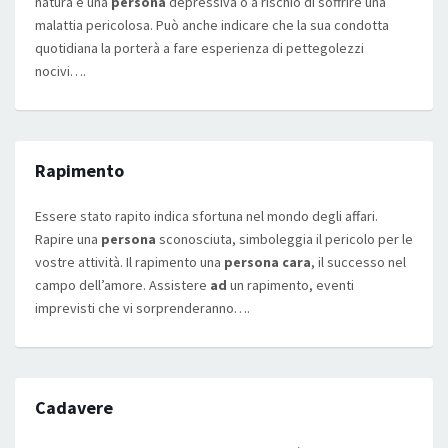
natura è una
persona
depressiva o a rischio di soffrire una
malattia pericolosa. Può anche indicare che la sua condotta
quotidiana la porterà a fare esperienza di pettegolezzi
nocivi….
Rapimento
Essere stato rapito indica sfortuna nel mondo degli affari.
Rapire una
persona
sconosciuta, simboleggia il pericolo per le
vostre attività. Il rapimento una
persona cara
, il successo nel
campo dell’amore. Assistere
ad
un rapimento, eventi
imprevisti che vi sorprenderanno….
Cadavere