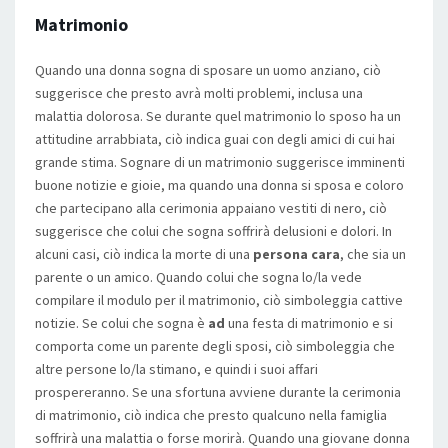
Matrimonio
Quando una donna sogna di sposare un uomo anziano, ciò
suggerisce che presto avrà molti problemi, inclusa una
malattia dolorosa. Se durante quel matrimonio lo sposo ha un
attitudine arrabbiata, ciò indica guai con degli amici di cui hai
grande stima. Sognare di un matrimonio suggerisce imminenti
buone notizie e gioie, ma quando una donna si sposa e coloro
che partecipano alla cerimonia appaiano vestiti di nero, ciò
suggerisce che colui che sogna soffrirà delusioni e dolori. In
alcuni casi, ciò indica la morte di una
persona cara
, che sia un
parente o un amico. Quando colui che sogna lo/la vede
compilare il modulo per il matrimonio, ciò simboleggia cattive
notizie. Se colui che sogna è
ad
una festa di matrimonio e si
comporta come un parente degli sposi, ciò simboleggia che
altre persone lo/la stimano, e quindi i suoi affari
prospereranno. Se una sfortuna avviene durante la cerimonia
di matrimonio, ciò indica che presto qualcuno nella famiglia
soffrirà una malattia o forse morirà. Quando una giovane donna