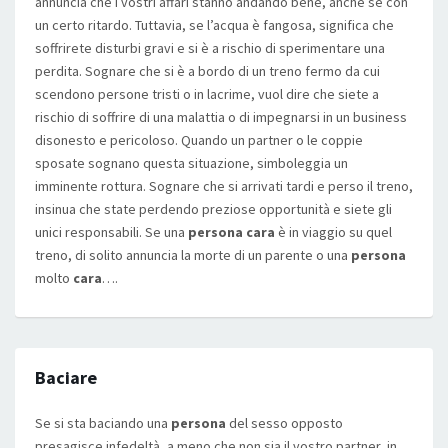
annuncia che i vostri affari stanno andando bene, anche se con
un certo ritardo. Tuttavia, se l’acqua è fangosa, significa che
soffrirete disturbi gravi e si è a rischio di sperimentare una
perdita. Sognare che si è a bordo di un treno fermo da cui
scendono persone tristi o in lacrime, vuol dire che siete a
rischio di soffrire di una malattia o di impegnarsi in un business
disonesto e pericoloso. Quando un partner o le coppie
sposate sognano questa situazione, simboleggia un
imminente rottura. Sognare che si arrivati tardi e perso il treno,
insinua che state perdendo preziose opportunità e siete gli
unici responsabili. Se una
persona cara
è in viaggio su quel
treno, di solito annuncia la morte di un parente o una
persona
molto
cara
….
Baciare
Se si sta baciando una
persona
del sesso opposto
presagisce infedeltà, a meno che non sia il vostro partner, in