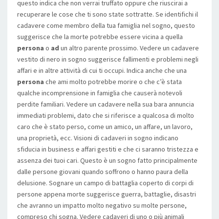
questo indica che non verrai truffato oppure che riuscirai a
recuperare le cose che ti sono state sottratte. Se identifichi il
cadavere come membro della tua famiglia nel sogno, questo
suggerisce che la morte potrebbe essere vicina a quella
persona
o
ad
un altro parente prossimo. Vedere un cadavere
vestito di nero in sogno suggerisce fallimenti e problemi negli
affari e in altre attività di cui ti occupi. Indica anche che una
persona
che ami molto potrebbe morire o che c’è stata
qualche incomprensione in famiglia che causerà notevoli
perdite familiari. Vedere un cadavere nella sua bara annuncia
immediati problemi, dato che si riferisce a qualcosa di molto
caro che è stato perso, come un amico, un affare, un lavoro,
una proprietà, ecc. Visioni di cadaveri in sogno indicano
sfiducia in business e affari gestiti e che ci saranno tristezza e
assenza dei tuoi cari. Questo è un sogno fatto principalmente
dalle persone giovani quando soffrono o hanno paura della
delusione. Sognare un campo di battaglia coperto di corpi di
persone appena morte suggerisce guerra, battaglie, disastri
che avranno un impatto molto negativo su molte persone,
compreso chi sogna. Vedere cadaveri di uno o più animali