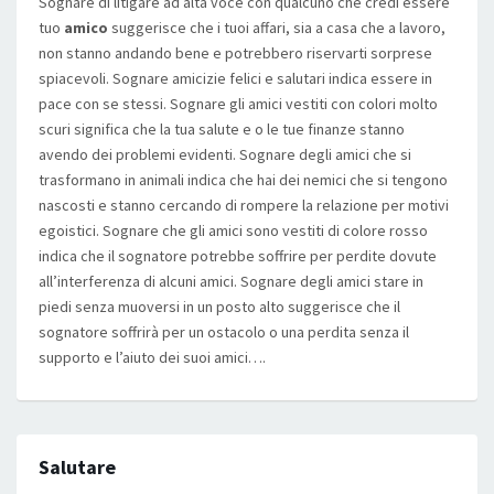
Sognare di litigare ad alta voce con qualcuno che credi essere
tuo
amico
suggerisce che i tuoi affari, sia a casa che a lavoro,
non stanno andando bene e potrebbero riservarti sorprese
spiacevoli. Sognare amicizie felici e salutari indica essere in
pace con se stessi. Sognare gli amici vestiti con colori molto
scuri significa che la tua salute e o le tue finanze stanno
avendo dei problemi evidenti. Sognare degli amici che si
trasformano in animali indica che hai dei nemici che si tengono
nascosti e stanno cercando di rompere la relazione per motivi
egoistici. Sognare che gli amici sono vestiti di colore rosso
indica che il sognatore potrebbe soffrire per perdite dovute
all’interferenza di alcuni amici. Sognare degli amici stare in
piedi senza muoversi in un posto alto suggerisce che il
sognatore soffrirà per un ostacolo o una perdita senza il
supporto e l’aiuto dei suoi amici….
Salutare