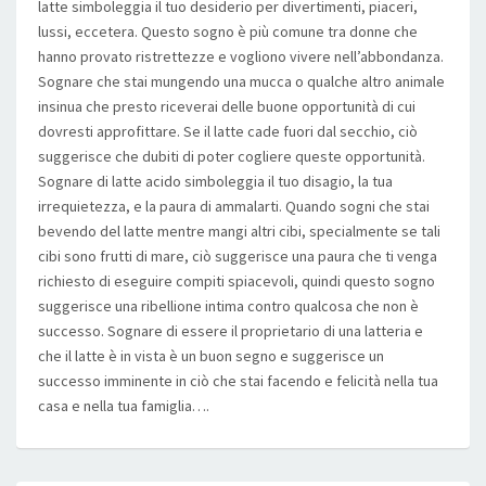
latte simboleggia il tuo desiderio per divertimenti, piaceri,
lussi, eccetera. Questo sogno è più comune tra donne che
hanno provato ristrettezze e vogliono vivere nell’abbondanza.
Sognare che stai mungendo una mucca o qualche altro animale
insinua che presto riceverai delle buone opportunità di cui
dovresti approfittare. Se il latte cade fuori dal secchio, ciò
suggerisce che dubiti di poter cogliere queste opportunità.
Sognare di latte acido simboleggia il tuo disagio, la tua
irrequietezza, e la paura di ammalarti. Quando sogni che stai
bevendo del latte mentre mangi altri cibi, specialmente se tali
cibi sono frutti di mare, ciò suggerisce una paura che ti venga
richiesto di eseguire compiti spiacevoli, quindi questo sogno
suggerisce una ribellione intima contro qualcosa che non è
successo. Sognare di essere il proprietario di una latteria e
che il latte è in vista è un buon segno e suggerisce un
successo imminente in ciò che stai facendo e felicità nella tua
casa e nella tua famiglia….