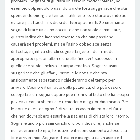
problemi. Sognare di guidare un asino in modo violento, ad
esempio colpendolo o usando parole forti suggerisce che stai
spendendo energia e tempo inutilmente e/o stai provando ad
evitare gli attacchi insidiosi dei tuoi opponenti. Se un amante
sogna di tirare un asino cocciuto che non vuole camminare,
questo indica che inconsciamente sa che sua passione
causerà seri problemi, ma se l’asino obbedisce senza
difficoltà, significa che chi sogna sta gestendo in modo
appropriato i propri affari e che alla fine avrà successo in
quello che vuole, incluso il campo emotivo. Sognare asini
suggerisce che gli affari, i premi e le notizie che stai
ansiosamente aspettando richiederanno del tempo per
arrivare. L’asino è il simbolo della pazienza, che può essere
collegata a chi sogna oppure può riferirsi al fatto che ha troppa
pazienza con problemi che richiedono maggior dinamismo. Per
le donne questo sogno è di solito un avvertimento del fatto
che non dovrebbero esaurire la pazienza di chi sta loro intorno.
Sognare uno o più asini carichi di cibo indica che, anche se
richiederanno tempo, le notizie e il riconoscimento atteso alla
fine arriveranno. Sognare di essere inseguiti da un asino ed