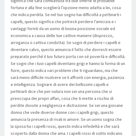
significa che sarà combattuta tra due offerte di probabile
fortuna e alla fine sceglierà l’opzione meno adatta a lei, cosa
che indica perdita. Se nel tuo sogno hai difficoltà a pettinarti i
capelli, questo significa che potresti perdere l’amicizia e i
vantaggi forniti da un uomo di buona posizione sociale ed
economica a causa delle tue cattive maniere (disprezzo,
arroganza o cattiva condotta). Se sogni di perdere i capelli e
diventare calvo, questo annuncia il fatto che dovresti essere
preparato perché il tuo futuro porta con sé povertà e difficoltà.
Se sogni che i tuoi capelli diventano grigi e hanno la forma di un
fiore, questo indica vari problemi che ti riguardano, ma che
sarà meno difficile risolvere se li affronti con energia, pazienza
e intelligenza. Sognare di avere dei bellissimi capelli e
pettinarli dice che per natura non sei una persona che si
preoccupa dei propri affari, cosa che ti mette a rischio di
perdite dovute a negligenza e distrazione. Se sei una giovane
donna che vede diverse donne con i capelli grigi, questo
annuncia la presenza di rivali in amore. Se un uomo sogna che
la sposa ha i capelli rossi, questo indica infedeltà e che sarà
scoperto dalla donna che ama. I capelli rossi di solito indicano