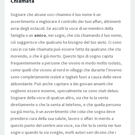
Chiamata
Sognare che alcune voci chiamino il tuo nome è un
avvertimento a migliorare il controllo dei tuoi affari, altrimenti
avrai degli ostacoli. Se ascolti la voce di un membro della
famiglia o un
amico
, nei sogni, che sta chiamando il tuo nome,
ciò suggerisce che qualcuno ha bisogno del tuo aiuto. Ci sono
casi in cui tale chiamata può essere fatta da qualcuno che sta
morendo, o che è già morto. Questo tipo di sogno capita
frequentemente a persone che vivono in modo molto isolato,
come quelli che vivono al nord in villaggi che durante l’inverno
sono completamente isolati e tagliati fuori a causa delle neve
abbondante. Può anche capitare a dei giovani amanti che
vogliono essere insieme, specialmente se sono stati delusi.
Sognare della voce di qualcun altro, sia che tu la senta
direttamente o che la senta al telefono, e che quella persona
sia già morta, è un avvertimento che colui che sogna deve
prendersi cura della sua salute, lavoro o affari. In merito a
questo punto del sentire una voce, sia che tu la senta nei tuoi
sogni o quando tu sia sveglio, molti autori seri dicono che i