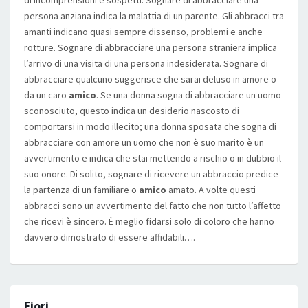
di incomprensioni e sospetti. Sognare di abbracciare una
persona anziana indica la malattia di un parente. Gli abbracci tra
amanti indicano quasi sempre dissenso, problemi e anche
rotture. Sognare di abbracciare una persona straniera implica
l’arrivo di una visita di una persona indesiderata. Sognare di
abbracciare qualcuno suggerisce che sarai deluso in amore o
da un caro
amico
. Se una donna sogna di abbracciare un uomo
sconosciuto, questo indica un desiderio nascosto di
comportarsi in modo illecito; una donna sposata che sogna di
abbracciare con amore un uomo che non è suo marito è un
avvertimento e indica che stai mettendo a rischio o in dubbio il
suo onore. Di solito, sognare di ricevere un abbraccio predice
la partenza di un familiare o
amico
amato. A volte questi
abbracci sono un avvertimento del fatto che non tutto l’affetto
che ricevi è sincero. È meglio fidarsi solo di coloro che hanno
davvero dimostrato di essere affidabili….
Fiori