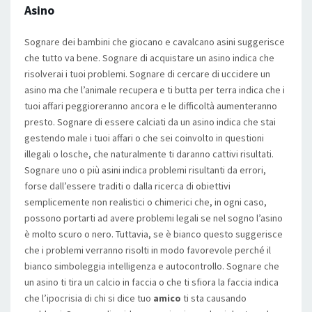
Asino
Sognare dei bambini che giocano e cavalcano asini suggerisce
che tutto va bene. Sognare di acquistare un asino indica che
risolverai i tuoi problemi. Sognare di cercare di uccidere un
asino ma che l’animale recupera e ti butta per terra indica che i
tuoi affari peggioreranno ancora e le difficoltà aumenteranno
presto. Sognare di essere calciati da un asino indica che stai
gestendo male i tuoi affari o che sei coinvolto in questioni
illegali o losche, che naturalmente ti daranno cattivi risultati.
Sognare uno o più asini indica problemi risultanti da errori,
forse dall’essere traditi o dalla ricerca di obiettivi
semplicemente non realistici o chimerici che, in ogni caso,
possono portarti ad avere problemi legali se nel sogno l’asino
è molto scuro o nero. Tuttavia, se è bianco questo suggerisce
che i problemi verranno risolti in modo favorevole perché il
bianco simboleggia intelligenza e autocontrollo. Sognare che
un asino ti tira un calcio in faccia o che ti sfiora la faccia indica
che l’ipocrisia di chi si dice tuo
amico
ti sta causando