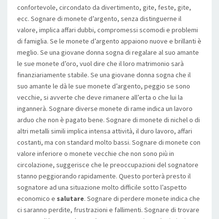
confortevole, circondato da divertimento, gite, feste, gite,
ecc. Sognare di monete d’argento, senza distinguerne il
valore, implica affari dubbi, compromessi scomodi e problemi
di famiglia. Se le monete d’argento appaiono nuove e brillanti è
meglio. Se una giovane donna sogna di regalare al suo amante
le sue monete d’oro, vuol dire che il loro matrimonio sarà
finanziariamente stabile. Se una giovane donna sogna che il
suo amante le dà le sue monete d’argento, peggio se sono
vecchie, si avverte che deve rimanere all’erta o che lui la
ingannerà. Sognare diverse monete di rame indica un lavoro
arduo che non è pagato bene. Sognare di monete di nichel o di
altri metalli simili implica intensa attività, il duro lavoro, affari
costanti, ma con standard molto bassi. Sognare di monete con
valore inferiore o monete vecchie che non sono più in
circolazione, suggerisce che le preoccupazioni del sognatore
stanno peggiorando rapidamente. Questo porterà presto il
sognatore ad una situazione molto difficile sotto l’aspetto
economico e
salutare
. Sognare di perdere monete indica che
ci saranno perdite, frustrazioni e fallimenti. Sognare di trovare