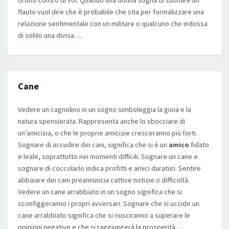
ordito contro di voi. Quando una donna sogna di suonare un
flauto vuol dire che è probabile che stia per formalizzare una
relazione sentimentale con un militare o qualcuno che indossa
di solito una divisa….
Cane
Vedere un cagnolino in un sogno simboleggia la gioia e la
natura spensierata. Rappresenta anche lo sbocciare di
un’amicizia, o che le proprie amicizie cresceranno più forti.
Sognare di accudire dei cani, significa che si è un
amico
fidato
e leale, soprattutto nei momenti difficili. Sognare un cane e
sognare di coccolarlo indica profitti e amici duraturi. Sentire
abbaiare dei cani preannuncia cattive notizie o difficoltà.
Vedere un cane arrabbiato in un sogno significa che si
sconfiggeranno i propri avversari. Sognare che si uccide un
cane arrabbiato significa che si riusciranno a superare le
opinioni negative e che si raggiungerà la prosperità….