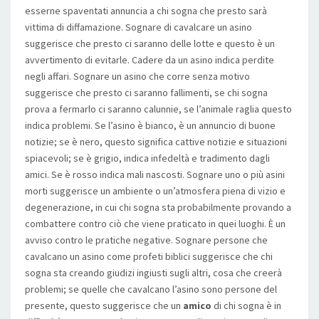
esserne spaventati annuncia a chi sogna che presto sarà
vittima di diffamazione. Sognare di cavalcare un asino
suggerisce che presto ci saranno delle lotte e questo è un
avvertimento di evitarle. Cadere da un asino indica perdite
negli affari. Sognare un asino che corre senza motivo
suggerisce che presto ci saranno fallimenti, se chi sogna
prova a fermarlo ci saranno calunnie, se l’animale raglia questo
indica problemi. Se l’asino è bianco, è un annuncio di buone
notizie; se è nero, questo significa cattive notizie e situazioni
spiacevoli; se è grigio, indica infedeltà e tradimento dagli
amici. Se è rosso indica mali nascosti. Sognare uno o più asini
morti suggerisce un ambiente o un’atmosfera piena di vizio e
degenerazione, in cui chi sogna sta probabilmente provando a
combattere contro ciò che viene praticato in quei luoghi. È un
avviso contro le pratiche negative. Sognare persone che
cavalcano un asino come profeti biblici suggerisce che chi
sogna sta creando giudizi ingiusti sugli altri, cosa che creerà
problemi; se quelle che cavalcano l’asino sono persone del
presente, questo suggerisce che un
amico
di chi sogna è in