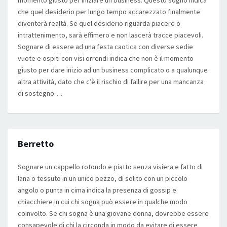
momento giusto per iniziare un business. Questo sogno indica
che quel desiderio per lungo tempo accarezzato finalmente
diventerà realtà. Se quel desiderio riguarda piacere o
intrattenimento, sarà effimero e non lascerà tracce piacevoli.
Sognare di essere ad una festa caotica con diverse sedie
vuote e ospiti con visi orrendi indica che non è il momento
giusto per dare inizio ad un business complicato o a qualunque
altra attività, dato che c’è il rischio di fallire per una mancanza
di sostegno….
Berretto
Sognare un cappello rotondo e piatto senza visiera e fatto di
lana o tessuto in un unico pezzo, di solito con un piccolo
angolo o punta in cima indica la presenza di gossip e
chiacchiere in cui chi sogna può essere in qualche modo
coinvolto. Se chi sogna è una giovane donna, dovrebbe essere
consapevole di chi la circonda in modo da evitare di essere