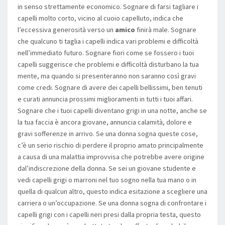
in senso strettamente economico. Sognare di farsi tagliare i
capelli molto corto, vicino al cuoio capelluto, indica che
l’eccessiva generosità verso un
amico
finirà male. Sognare
che qualcuno ti taglia i capelli indica vari problemi e difficoltà
nell’immediato futuro. Sognare fiori come se fossero i tuoi
capelli suggerisce che problemi e difficoltà disturbano la tua
mente, ma quando si presenteranno non saranno così gravi
come credi. Sognare di avere dei capelli bellissimi, ben tenuti
e curati annuncia prossimi miglioramenti in tutti i tuoi affari.
Sognare che i tuoi capelli diventano grigi in una notte, anche se
la tua faccia è ancora giovane, annuncia calamità, dolore e
gravi sofferenze in arrivo. Se una donna sogna queste cose,
c’è un serio rischio di perdere il proprio amato principalmente
a causa di una malattia improvvisa che potrebbe avere origine
dal’indiscrezione della donna. Se sei un giovane studente e
vedi capelli grigi o marroni nel tuo sogno nella tua mano o in
quella di qualcun altro, questo indica esitazione a scegliere una
carriera o un’occupazione. Se una donna sogna di confrontare i
capelli grigi con i capelli neri presi dalla propria testa, questo