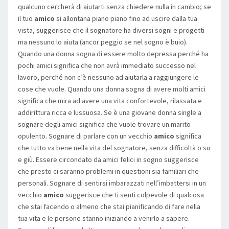
qualcuno cercherà di aiutarti senza chiedere nulla in cambio; se
il tuo
amico
si allontana piano piano fino ad uscire dalla tua
vista, suggerisce che il sognatore ha diversi sogni e progetti
ma nessuno lo aiuta (ancor peggio se nel sogno è buio).
Quando una donna sogna di essere molto depressa perché ha
pochi amici significa che non avrà immediato successo nel
lavoro, perché non c’è nessuno ad aiutarla a raggiungere le
cose che vuole. Quando una donna sogna di avere molti amici
significa che mira ad avere una vita confortevole, rilassata e
addirittura ricca e lussuosa. Se è una giovane donna single a
sognare degli amici significa che vuole trovare un marito
opulento. Sognare di parlare con un vecchio
amico
significa
che tutto va bene nella vita del sognatore, senza difficoltà o su
e giù. Essere circondato da amici felici in sogno suggerisce
che presto ci saranno problemi in questioni sia familiari che
personali. Sognare di sentirsi imbarazzati nell’imbattersi in un
vecchio
amico
suggerisce che ti senti colpevole di qualcosa
che stai facendo o almeno che stai pianificando di fare nella
tua vita e le persone stanno iniziando a venirlo a sapere.