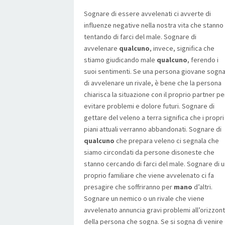
Sognare di essere avvelenati ci avverte di
influenze negative nella nostra vita che stanno
tentando di farci del male. Sognare di
avvelenare
qualcuno
, invece, significa che
stiamo giudicando male
qualcuno
, ferendo i
suoi sentimenti. Se una persona giovane sogn
di avvelenare un rivale, è bene che la persona
chiarisca la situazione con il proprio partner pe
evitare problemi e dolore futuri. Sognare di
gettare del veleno a terra significa che i propri
piani attuali verranno abbandonati. Sognare di
qualcuno
che prepara veleno ci segnala che
siamo circondati da persone disoneste che
stanno cercando di farci del male. Sognare di 
proprio familiare che viene avvelenato ci fa
presagire che soffriranno per
mano
d’altri.
Sognare un nemico o un rivale che viene
avvelenato annuncia gravi problemi all’orizzon
della persona che sogna. Se si sogna di venire