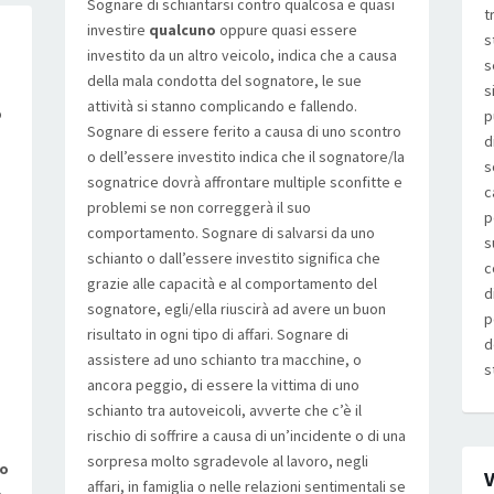
Sognare di schiantarsi contro qualcosa e quasi
t
investire
qualcuno
oppure quasi essere
s
investito da un altro veicolo, indica che a causa
s
della mala condotta del sognatore, le sue
s
attività si stanno complicando e fallendo.
o
p
Sognare di essere ferito a causa di uno scontro
d
o dell’essere investito indica che il sognatore/la
s
sognatrice dovrà affrontare multiple sconfitte e
c
problemi se non correggerà il suo
p
comportamento. Sognare di salvarsi da uno
s
schianto o dall’essere investito significa che
c
grazie alle capacità e al comportamento del
d
sognatore, egli/ella riuscirà ad avere un buon
p
risultato in ogni tipo di affari. Sognare di
d
assistere ad uno schianto tra macchine, o
s
ancora peggio, di essere la vittima di uno
schianto tra autoveicoli, avverte che c’è il
rischio di soffrire a causa di un’incidente o di una
sorpresa molto sgradevole al lavoro, negli
no
V
affari, in famiglia o nelle relazioni sentimentali se