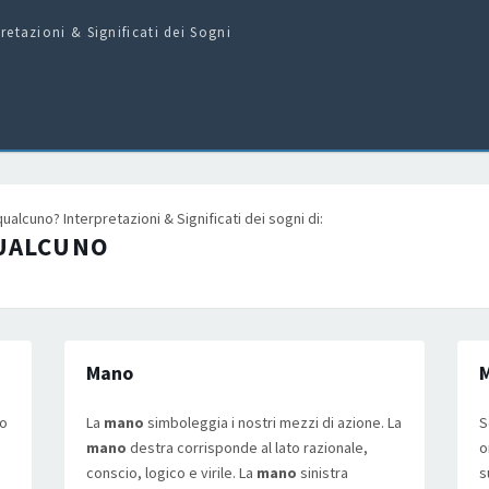
pretazioni & Significati dei Sogni
lcuno? Interpretazioni & Significati dei sogni di:
UALCUNO
Mano
to
La
mano
simboleggia i nostri mezzi di azione. La
S
mano
destra corrisponde al lato razionale,
o
conscio, logico e virile. La
mano
sinistra
s