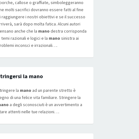
porche, callose o graffiate, simboleggeranno
he molti sacrifici dovranno essere fatti al fine
i raggiungere i nostri obiettivi e se il successo
rriverà, sarà dopo molta fatica. Alcuni autori
ensano anche che la
mano
destra corrisponda
i temi razionali e logici e la
mano
sinistra ai
roblemi inconsci e irrazionali….
tringersi la mano
tringere la
mano
ad un parente stretto è
egno di una felice vita familiare. Stringere la
mano
a degli sconosciuti è un avvertimento a
tare attenti nelle tue relazioni….