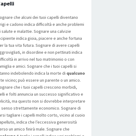
apelli
ognare che alcuni dei tuoi capelli diventano
rigi e cadono indica difficoltà e anche problemi
i salute e malattie. Sognare una calvizie
ncipiente indica gioia, piacere e anche fortuna
er la tua vita futura. Sognare di avere capelli
ggrovigliati, in disordine e non pettinati indica
ifficoltà in arrivo nel tuo matrimonio o con
amiglia e amici. Sognare che i tuoi capelli si
tanno indebolendo indica la morte di
qualcuno
 te vicino; può essere un parente o un amico.
ognare che i tuoi capelli crescono morbidi,
elli e folti annuncia un successo significativo e
elicità, ma questo non si dovrebbe interpretare
n senso strettamente economico. Sognare di
arsi tagliare i capelli molto corto, vicino al cuoio
apelluto, indica che l’eccessiva generosità
erso un amico finirà male. Sognare che