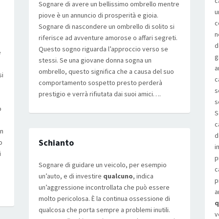
c
Sognare di avere un bellissimo ombrello mentre
u
piove è un annuncio di prosperità e gioia.
c
Sognare di nascondere un ombrello di solito si
n
riferisce ad avventure amorose o affari segreti.
d
Questo sogno riguarda l’approccio verso se
e
g
stessi. Se una giovane donna sogna un
a
ombrello, questo significa che a causa del suo
si
c
comportamento sospetto presto perderà
s
prestigio e verrà rifiutata dai suoi amici….
s
o
S
c
in
d
Schianto
o
i
i
p
Sognare di guidare un veicolo, per esempio
c
n
un’auto, e di investire
qualcuno
, indica
p
un’aggressione incontrollata che può essere
a
molto pericolosa. È la continua ossessione di
q
qualcosa che porta sempre a problemi inutili.
v