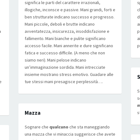
significa le parti del carattere irrazionali,
s
illogiche, inconsce e passive. Mani grandi, forti e
c
ben strutturate indicano successo e progresso.
d
Mani piccole, deboli e brutte indicano
a
a
avventatezza, insicurezza, insoddisfazione e
p
fallimento. Mani bianche e pulite significano
a
accesso facile. Mani annerite e dure significano
p
fatica e successo difficile. (A meno che non
siamo neri). Mani pelose indicano
un’immaginazione sordida. Mani intrecciate
insieme mostrano stress emotivo. Guadare alle
S
e
tue stessi mani presagisce perplessità….
S
s
Mazza
s
Sognare che
qualcuno
che sta maneggiando
una mazza che vi minaccia suggerisce che avete