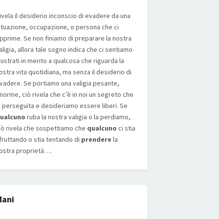
ivela il desiderio inconscio di evadere da una
ituazione, occupazione, o persona che ci
pprime. Se non finiamo di preparare la nostra
aligia, allora tale sogno indica che ci sentiamo
rustrati in merito a qualcosa che riguarda la
ostra vita quotidiana, ma senza il desiderio di
vadere. Se portiamo una valigia pesante,
norme, ciò rivela che c’è in noi un segreto che
i perseguita e desideriamo essere liberi. Se
ualcuno
ruba la nostra valigia o la perdiamo,
iò rivela che sospettiamo che
qualcuno
ci stia
fruttando o stia tentando di
prendere
la
ostra proprietà….
Mani