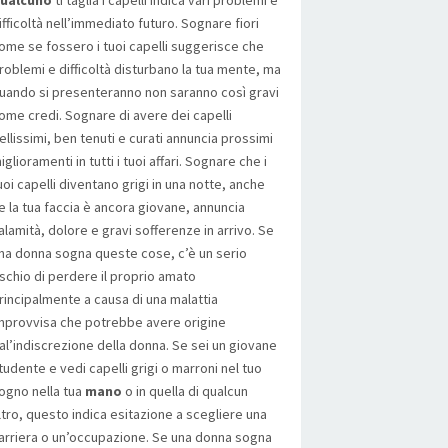
ualcuno
ti taglia i capelli indica vari problemi e
ifficoltà nell’immediato futuro. Sognare fiori
ome se fossero i tuoi capelli suggerisce che
roblemi e difficoltà disturbano la tua mente, ma
uando si presenteranno non saranno così gravi
ome credi. Sognare di avere dei capelli
ellissimi, ben tenuti e curati annuncia prossimi
iglioramenti in tutti i tuoi affari. Sognare che i
uoi capelli diventano grigi in una notte, anche
e la tua faccia è ancora giovane, annuncia
alamità, dolore e gravi sofferenze in arrivo. Se
na donna sogna queste cose, c’è un serio
ischio di perdere il proprio amato
rincipalmente a causa di una malattia
mprovvisa che potrebbe avere origine
al’indiscrezione della donna. Se sei un giovane
tudente e vedi capelli grigi o marroni nel tuo
ogno nella tua
mano
o in quella di qualcun
ltro, questo indica esitazione a scegliere una
arriera o un’occupazione. Se una donna sogna