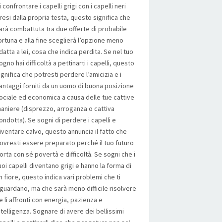
i confrontare i capelli grigi con i capelli neri
resi dalla propria testa, questo significa che
arà combattuta tra due offerte di probabile
ortuna e alla fine sceglierà l’opzione meno
datta a lei, cosa che indica perdita. Se nel tuo
ogno hai difficoltà a pettinarti i capelli, questo
ignifica che potresti perdere l’amicizia e i
antaggi forniti da un uomo di buona posizione
ociale ed economica a causa delle tue cattive
aniere (disprezzo, arroganza o cattiva
ondotta). Se sogni di perdere i capelli e
iventare calvo, questo annuncia il fatto che
ovresti essere preparato perché il tuo futuro
orta con sé povertà e difficoltà. Se sogni che i
uoi capelli diventano grigi e hanno la forma di
n fiore, questo indica vari problemi che ti
iguardano, ma che sarà meno difficile risolvere
e li affronti con energia, pazienza e
ntelligenza. Sognare di avere dei bellissimi