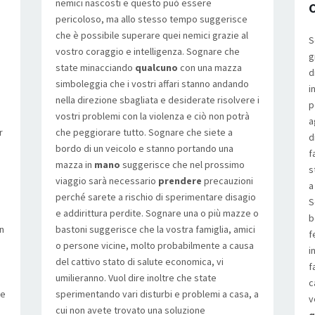
nemici nascosti e questo può essere
C
pericoloso, ma allo stesso tempo suggerisce
che è possibile superare quei nemici grazie al
S
vostro coraggio e intelligenza. Sognare che
g
state minacciando
qualcuno
con una mazza
d
simboleggia che i vostri affari stanno andando
i
a
nella direzione sbagliata e desiderate risolvere i
p
vostri problemi con la violenza e ciò non potrà
a
r
che peggiorare tutto. Sognare che siete a
d
bordo di un veicolo e stanno portando una
f
mazza in
mano
suggerisce che nel prossimo
s
viaggio sarà necessario
prendere
precauzioni
a
perché sarete a rischio di sperimentare disagio
S
e addirittura perdite. Sognare una o più mazze o
b
un
bastoni suggerisce che la vostra famiglia, amici
f
o persone vicine, molto probabilmente a causa
i
del cattivo stato di salute economica, vi
f
umilieranno. Vuol dire inoltre che state
c
te
sperimentando vari disturbi e problemi a casa, a
v
cui non avete trovato una soluzione