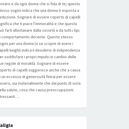
rovare e da ogni donna che si fida di te; questo
tesso sogno indica che una donna è esposta a
eduzione. Sognare di essere coperto di capelli
ignifica che ti piace l’immoralità e che questa
uò farti allontanare dalla società e da tutti i tipi
i comportamento decente. Questo stesso
ogno per una donna (o se scopre di avere i
apelli lunghi) indica il desiderio di indipendenza
er soddisfare i propri impulsi in cambio delle
ue regole di moralità. Sognare di essere
operto di capelli suggerisce anche che a causa
i un eccesso di generosità finirai per essere
overo, sia materialmente che dal punto di vista
ella salute, cosa che causa preoccupazioni
tressanti….
aligia