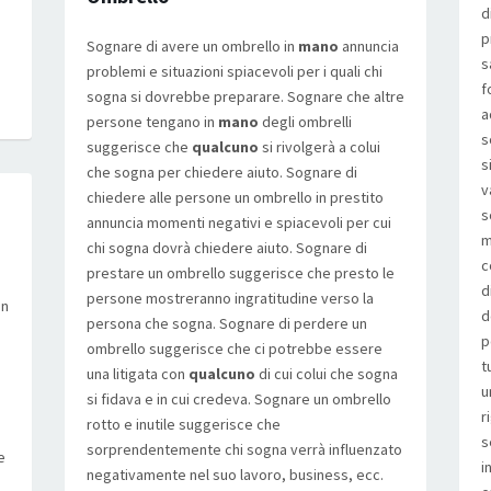
d
p
Sognare di avere un ombrello in
mano
annuncia
s
problemi e situazioni spiacevoli per i quali chi
f
sogna si dovrebbe preparare. Sognare che altre
a
persone tengano in
mano
degli ombrelli
s
suggerisce che
qualcuno
si rivolgerà a colui
s
che sogna per chiedere aiuto. Sognare di
v
chiedere alle persone un ombrello in prestito
s
annuncia momenti negativi e spiacevoli per cui
m
chi sogna dovrà chiedere aiuto. Sognare di
c
prestare un ombrello suggerisce che presto le
d
persone mostreranno ingratitudine verso la
un
d
persona che sogna. Sognare di perdere un
p
ombrello suggerisce che ci potrebbe essere
t
una litigata con
qualcuno
di cui colui che sogna
u
si fidava e in cui credeva. Sognare un ombrello
r
rotto e inutile suggerisce che
s
sorprendentemente chi sogna verrà influenzato
e
i
negativamente nel suo lavoro, business, ecc.