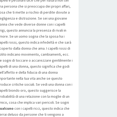
apelli e pettinarli dice che per natura non sei
na persona che si preoccupa dei propri affari,
osa che ti mette a rischio di perdite dovute a
egligenza e distrazione. Se sei una giovane
onna che vede diverse donne con i capelli
rigi, questo annuncia la presenza di rivali in
more. Se un uomo sogna che la sposa ha i
apelli rossi, questo indica infedeltà e che sarà
coperto dalla donna che ama. I capelli rossi di
olito indicano movimento, cambiamenti, ecc.
e sogni di toccare o accarezzare gentilmente i
apelli di una donna, questo significa che godi
ell’affetto e della fiducia di una donna
mportante nella tua vita anche se questo
roduce critiche sociali. Se vedi una donna con i
apelli biondo oro, questo suggerisce la
robabilità di una relazione con la moglie di un
mico, cosa che implica vari pericoli. Se sogni
ualcuno
con i capelli ricci, questo indica che
errai deluso da persone che ti vengono a