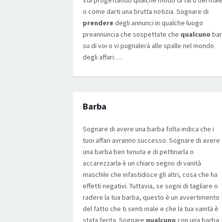
sta progettando qualche modo di farti del male
o come darti una brutta notizia. Sognare di
prendere
degli annunci in qualche luogo
preannuncia che sospettate che
qualcuno
bar
su di voi o vi pugnalerà alle spalle nel mondo
degli affari….
Barba
Sognare di avere una barba folta indica che i
tuoi affari avranno successo. Sognare di avere
una barba ben tenuta e di pettinarla o
accarezzarla è un chiaro segno di vanità
maschile che infastidisce gli altri, cosa che ha
effetti negativi. Tuttavia, se sogni di tagliare o
radere la tua barba, questo è un avvertimento
del fatto che ti senti male e che la tua vanità è
stata ferita. Sognare
qualcuno
con una barba