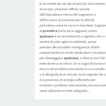
è circondati da vari tipi di pericoli, ad esempio:
avversari, situazioni difficili causate
dall’imprudenza stessa del sognatore o
dall’eccesso di passione per le attività
pericolose come le corse in macchina. Sognar
di
prendere
parte ad un agguato contro
qualcuno
è un avvertimento e significa che ci 
sentirà di voler agire in malafede, senza
pensare alle possibili conseguenze. Infatti
comportandosi in modo vendicativo o invidios
per danneggiare
qualcuno
, si finisce con il far
male anche a se stessi. Se si sogna di trovarsi 
mezzo ad un’imboscata mentre si va a cavallo 
si è alla guida di un veicolo, esso segnala che s
è in possesso di energia sufficiente per
risolvere i problemi velocemente, ma essa no
viene utilizzata in modo adeguato….