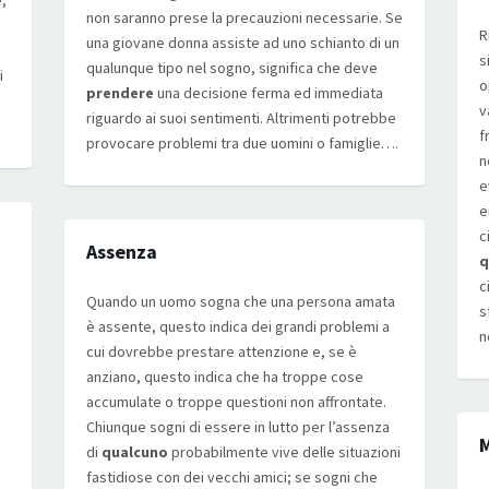
,
non saranno prese la precauzioni necessarie. Se
R
una giovane donna assiste ad uno schianto di un
s
qualunque tipo nel sogno, significa che deve
i
o
prendere
una decisione ferma ed immediata
v
riguardo ai suoi sentimenti. Altrimenti potrebbe
f
provocare problemi tra due uomini o famiglie….
n
e
e
c
Assenza
q
c
Quando un uomo sogna che una persona amata
s
è assente, questo indica dei grandi problemi a
n
cui dovrebbe prestare attenzione e, se è
anziano, questo indica che ha troppe cose
accumulate o troppe questioni non affrontate.
Chiunque sogni di essere in lutto per l’assenza
di
qualcuno
probabilmente vive delle situazioni
fastidiose con dei vecchi amici; se sogni che