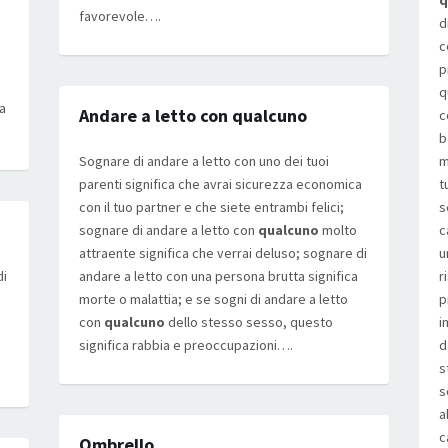
q
favorevole….
d
c
p
q
ma
Andare a letto con qualcuno
c
b
Sognare di andare a letto con uno dei tuoi
m
parenti significa che avrai sicurezza economica
t
con il tuo partner e che siete entrambi felici;
s
sognare di andare a letto con
qualcuno
molto
c
attraente significa che verrai deluso; sognare di
u
di
andare a letto con una persona brutta significa
r
morte o malattia; e se sogni di andare a letto
p
con
qualcuno
dello stesso sesso, questo
i
significa rabbia e preoccupazioni….
d
s
s
a
c
Ombrello