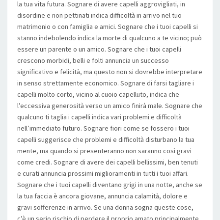
la tua vita futura. Sognare di avere capelli aggrovigliati, in
disordine e non pettinati indica difficoltà in arrivo nel tuo
matrimonio o con famiglia e amici. Sognare che i tuoi capelli si
stanno indebolendo indica la morte di qualcuno a te vicino; può
essere un parente o un amico. Sognare che i tuoi capelli
crescono morbidi, belli e folti annuncia un successo
significativo e felicità, ma questo non si dovrebbe interpretare
in senso strettamente economico. Sognare di farsi tagliare i
capelli molto corto, vicino al cuoio capelluto, indica che
l’eccessiva generosità verso un amico finirà male. Sognare che
qualcuno ti taglia i capelli indica vari problemi e difficoltà
nell’immediato futuro. Sognare fiori come se fossero i tuoi
capelli suggerisce che problemi e difficoltà disturbano la tua
mente, ma quando si presenteranno non saranno così gravi
come credi. Sognare di avere dei capelli bellissimi, ben tenuti
e curati annuncia prossimi miglioramenti in tutti i tuoi affari.
Sognare che i tuoi capelli diventano grigi in una notte, anche se
la tua faccia è ancora giovane, annuncia calamità, dolore e
gravi sofferenze in arrivo. Se una donna sogna queste cose,
c’è un serio rischio di perdere il proprio amato principalmente