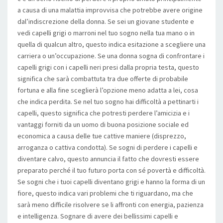
a causa di una malattia improvvisa che potrebbe avere origine
dal’indiscrezione della donna. Se sei un giovane studente e
vedi capelli grigi o marroni nel tuo sogno nella tua mano o in
quella di qualcun altro, questo indica esitazione a scegliere una
carriera o un’occupazione. Se una donna sogna di confrontare i
capelli grigi con i capelli neri presi dalla propria testa, questo
significa che sarà combattuta tra due offerte di probabile
fortuna e alla fine sceglierà l’opzione meno adatta a lei, cosa
che indica perdita. Se nel tuo sogno hai difficoltà a pettinarti i
capelli, questo significa che potresti perdere l’amicizia e i
vantaggi forniti da un uomo di buona posizione sociale ed
economica a causa delle tue cattive maniere (disprezzo,
arroganza o cattiva condotta). Se sogni di perdere i capelli e
diventare calvo, questo annuncia il fatto che dovresti essere
preparato perché il tuo futuro porta con sé povertà e difficoltà.
Se sogni che i tuoi capelli diventano grigi e hanno la forma di un
fiore, questo indica vari problemi che ti riguardano, ma che
sarà meno difficile risolvere se li affronti con energia, pazienza
e intelligenza. Sognare di avere dei bellissimi capelli e