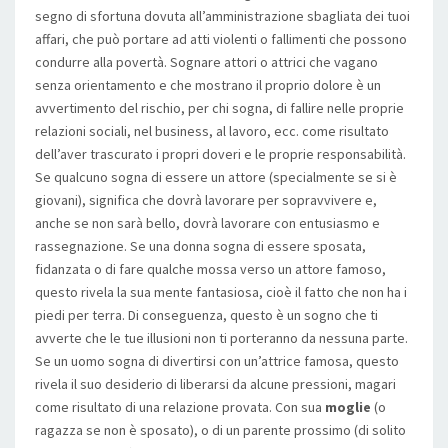
segno di sfortuna dovuta all’amministrazione sbagliata dei tuoi
affari, che può portare ad atti violenti o fallimenti che possono
condurre alla povertà. Sognare attori o attrici che vagano
senza orientamento e che mostrano il proprio dolore è un
avvertimento del rischio, per chi sogna, di fallire nelle proprie
relazioni sociali, nel business, al lavoro, ecc. come risultato
dell’aver trascurato i propri doveri e le proprie responsabilità.
Se qualcuno sogna di essere un attore (specialmente se si è
giovani), significa che dovrà lavorare per sopravvivere e,
anche se non sarà bello, dovrà lavorare con entusiasmo e
rassegnazione. Se una donna sogna di essere sposata,
fidanzata o di fare qualche mossa verso un attore famoso,
questo rivela la sua mente fantasiosa, cioè il fatto che non ha i
piedi per terra. Di conseguenza, questo è un sogno che ti
avverte che le tue illusioni non ti porteranno da nessuna parte.
Se un uomo sogna di divertirsi con un’attrice famosa, questo
rivela il suo desiderio di liberarsi da alcune pressioni, magari
come risultato di una relazione provata. Con sua
moglie
(o
ragazza se non è sposato), o di un parente prossimo (di solito