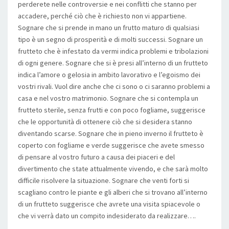
perderete nelle controversie e nei conflitti che stanno per
accadere, perché ciò che è richiesto non vi appartiene.
Sognare che si prende in mano un frutto maturo di qualsiasi
tipo è un segno di prosperità e di molti successi. Sognare un
frutteto che è infestato da vermi indica problemi e tribolazioni
di ogni genere. Sognare che si è presi all’interno di un frutteto
indica l’amore o gelosia in ambito lavorativo e l’egoismo dei
vostri rivali. Vuol dire anche che ci sono o ci saranno problemi a
casa e nel vostro matrimonio. Sognare che si contempla un
frutteto sterile, senza frutti e con poco fogliame, suggerisce
che le opportunità di ottenere ciò che si desidera stanno
diventando scarse. Sognare che in pieno inverno il frutteto è
coperto con fogliame e verde suggerisce che avete smesso
di pensare al vostro futuro a causa dei piaceri e del
divertimento che state attualmente vivendo, e che sarà molto
difficile risolvere la situazione. Sognare che venti forti si
scagliano contro le piante e gli alberi che si trovano all’interno
di un frutteto suggerisce che avrete una visita spiacevole o
che vi verrà dato un compito indesiderato da realizzare….