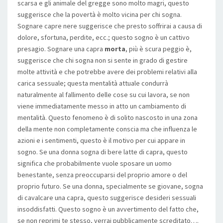
scarsa e gli animale del gregge sono molto magri, questo
suggerisce che la povertà è molto vicina per chi sogna.
Sognare capre nere suggerisce che presto soffrirai a causa di
dolore, sfortuna, perdite, ecc.; questo sogno è un cattivo
presagio. Sognare una capra
morta
, più è scura peggio è,
suggerisce che chi sogna non si sente in grado di gestire
molte attività e che potrebbe avere dei problemi relativi alla
carica sessuale; questa mentalità attuale condurrà
naturalmente al fallimento delle cose su cui lavora, se non
viene immediatamente messo in atto un cambiamento di
mentalità. Questo fenomeno è di solito nascosto in una zona
della mente non completamente conscia ma che influenza le
azioni e i sentimenti, questo è il motivo per cui appare in
sogno. Se una donna sogna di bere latte di capra, questo
significa che probabilmente vuole sposare un uomo
benestante, senza preoccuparsi del proprio amore o del
proprio futuro. Se una donna, specialmente se giovane, sogna
di cavalcare una capra, questo suggerisce desideri sessuali
insoddisfatti. Questo sogno è un avvertimento del fatto che,
se non reprimi te stesso, verrai pubblicamente screditato….