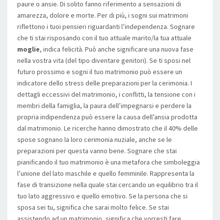
paure o ansie. Di solito fanno riferimento a sensazioni di
amarezza, dolore e morte. Per di più, i sogni sui matrimoni
riflettono i tuoi pensieri riguardanti l’independenza. Sognare
che ti stai risposando con il tuo attuale marito/la tua attuale
moglie
, indica felicità. Può anche significare una nuova fase
nella vostra vita (del tipo diventare genitori). Se ti sposi nel
futuro prossimo e sogni il tuo matrimonio può essere un
indicatore dello stress delle preparazioni per la cerimonia. I
dettagli eccessivi del matrimonio, i conflitti, la tensione con i
membri della famiglia, la paura dell’impegnarsi e perdere la
propria indipendenza può essere la causa dell’ansia prodotta
dal matrimonio. Le ricerche hanno dimostrato che il 40% delle
spose sognano la loro cerimonia nuziale, anche se le
preparazioni per questa vanno bene. Sognare che stai
pianificando il tuo matrimonio è una metafora che simboleggia
l’unione del lato maschile e quello femminile. Rappresenta la
fase di transizione nella quale stai cercando un equilibrio tra il
tuo lato aggressivo e quello emotivo. Se la persona che si
sposa sei tu, significa che sarai molto felice. Se stai
assistendo ad un matrimonio, significa che vorresti fare