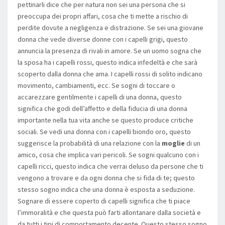
pettinarli dice che per natura non sei una persona che si
preoccupa dei propri affari, cosa che ti mette a rischio di
perdite dovute a negligenza e distrazione. Se sei una giovane
donna che vede diverse donne con i capelli grigi, questo
annuncia la presenza di rivali in amore. Se un uomo sogna che
la sposa ha i capelli rossi, questo indica infedeltà e che sarà
scoperto dalla donna che ama. I capelli rossi di solito indicano
movimento, cambiamenti, ecc. Se sogni di toccare o
accarezzare gentilmente i capelli di una donna, questo
significa che godi dell’affetto e della fiducia di una donna
importante nella tua vita anche se questo produce critiche
sociali. Se vedi una donna con i capelli biondo oro, questo
suggerisce la probabilità di una relazione con la
moglie
di un
amico, cosa che implica vari pericoli. Se sogni qualcuno con i
capelli ricci, questo indica che verrai deluso da persone che ti
vengono a trovare e da ogni donna che si fida di te; questo
stesso sogno indica che una donna è esposta a seduzione.
Sognare di essere coperto di capelli significa che ti piace
l’immoralità e che questa può farti allontanare dalla società e
da tutti i tipi di comportamento decente. Questo stesso sogno