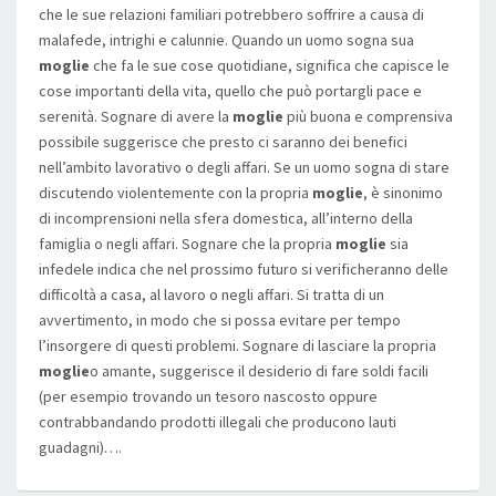
che le sue relazioni familiari potrebbero soffrire a causa di
malafede, intrighi e calunnie. Quando un uomo sogna sua
moglie
che fa le sue cose quotidiane, significa che capisce le
cose importanti della vita, quello che può portargli pace e
serenità. Sognare di avere la
moglie
più buona e comprensiva
possibile suggerisce che presto ci saranno dei benefici
nell’ambito lavorativo o degli affari. Se un uomo sogna di stare
discutendo violentemente con la propria
moglie
, è sinonimo
di incomprensioni nella sfera domestica, all’interno della
famiglia o negli affari. Sognare che la propria
moglie
sia
infedele indica che nel prossimo futuro si verificheranno delle
difficoltà a casa, al lavoro o negli affari. Si tratta di un
avvertimento, in modo che si possa evitare per tempo
l’insorgere di questi problemi. Sognare di lasciare la propria
moglie
o amante, suggerisce il desiderio di fare soldi facili
(per esempio trovando un tesoro nascosto oppure
contrabbandando prodotti illegali che producono lauti
guadagni)….