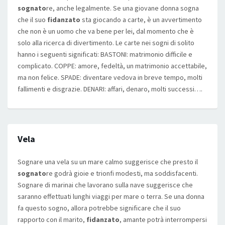
sognato
re, anche legalmente. Se una giovane donna sogna
che il suo
fidanzato
sta giocando a carte, è un avvertimento
che non è un uomo che va bene per lei, dal momento che è
solo alla ricerca di divertimento. Le carte nei sogni di solito
hanno i seguenti significati: BASTONI: matrimonio difficile e
complicato. COPPE: amore, fedeltà, un matrimonio accettabile,
ma non felice. SPADE: diventare vedova in breve tempo, molti
fallimenti e disgrazie. DENARI: affari, denaro, molti successi….
Vela
Sognare una vela su un mare calmo suggerisce che presto il
sognato
re godrà gioie e trionfi modesti, ma soddisfacenti.
Sognare di marinai che lavorano sulla nave suggerisce che
saranno effettuati lunghi viaggi per mare o terra. Se una donna
fa questo sogno, allora potrebbe significare che il suo
rapporto con il marito,
fidanzato
, amante potrà interrompersi