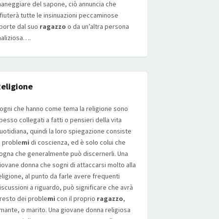
aneggiare del sapone, ciò annuncia che
ifiuterà tutte le insinuazioni peccaminose
porte dal suo
ragazzo
o da un’altra persona
aliziosa….
eligione
ogni che hanno come tema la religione sono
pesso collegati a fatti o pensieri della vita
uotidiana, quindi la loro spiegazione consiste
n proble
mi
di coscienza, ed è solo colui che
ogna che generalmente può discernerli. Una
iovane donna che sogni di attaccarsi molto alla
eligione, al punto da farle avere frequenti
iscussioni a riguardo, può significare che avrà
resto dei proble
mi
con il proprio
ragazzo
,
mante, o marito. Una giovane donna religiosa