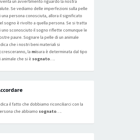
iventa un avvertimento riguardo la nostra
alute. Se vediamo delle imperfezioni sulla pelle
i una persona conosciuta, allora il significato
el sogno è rivolto a quella persona. Se si tratta
i uno sconosciuto il sogno riflette comunque le
ostre paure. Sognare la pelle di un animale
ndica che i nostri beni materiali si
ccresceranno, la
mi
sura è determinata dal tipo
i animale che si è
sognato
….
ccordare
ndica il fatto che dobbiamo riconciliarci con la
ersona che abbiamo
sognato
….