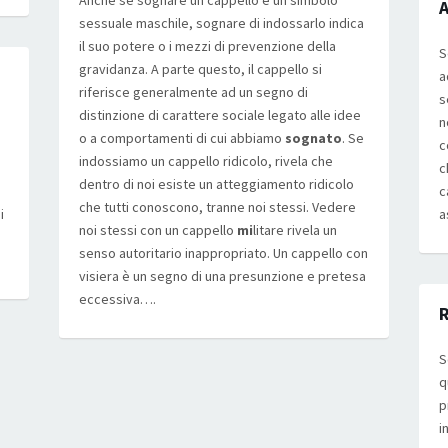
Anche se sognare un cappello è un simbolo
A
sessuale maschile, sognare di indossarlo indica
il suo potere o i mezzi di prevenzione della
S
gravidanza. A parte questo, il cappello si
a
riferisce generalmente ad un segno di
s
distinzione di carattere sociale legato alle idee
n
o a comportamenti di cui abbiamo
sognato
. Se
c
indossiamo un cappello ridicolo, rivela che
c
dentro di noi esiste un atteggiamento ridicolo
c
che tutti conoscono, tranne noi stessi. Vedere
i
a
noi stessi con un cappello
mi
litare rivela un
senso autoritario inappropriato. Un cappello con
visiera è un segno di una presunzione e pretesa
eccessiva….
S
q
p
i