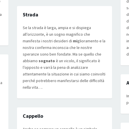
e
d
s
Strada
a
d
d
Se la strada è larga, ampia e si dispiega
d
all’orizzonte, è un sogno magnifico che
n
manifesta i nostri desideri di
mi
glioramento e la
i
nostra conferma inconscia che le nostre
a
speranze sono ben fondate. Ma se quello che
d
abbiamo
sognato
è un vicolo, il significato è
l’opposto e varrà la pena di analizzare
attentamente la situazione in cui siamo coinvolti
perché potrebbero manifestarsi delle difficoltà
A
na
nella vita….
I
p
Cappello