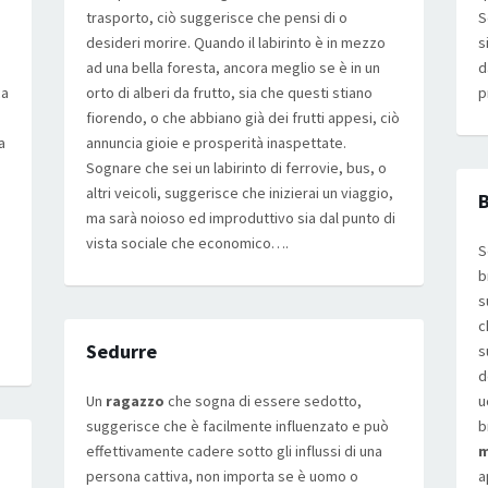
trasporto, ciò suggerisce che pensi di o
S
desideri morire. Quando il labirinto è in mezzo
s
ad una bella foresta, ancora meglio se è in un
d
ca
orto di alberi da frutto, sia che questi stiano
p
fiorendo, o che abbiano già dei frutti appesi, ciò
a
annuncia gioie e prosperità inaspettate.
Sognare che sei un labirinto di ferrovie, bus, o
altri veicoli, suggerisce che inizierai un viaggio,
B
ma sarà noioso ed improduttivo sia dal punto di
vista sociale che economico….
S
b
s
c
Sedurre
s
d
Un
ragazzo
che sogna di essere sedotto,
u
suggerisce che è facilmente influenzato e può
b
effettivamente cadere sotto gli influssi di una
m
persona cattiva, non importa se è uomo o
a