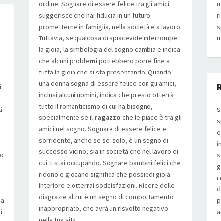
ordine. Sognare di essere felice tra gli amici
m
suggerisce che hai fiducia in un futuro
r
prometterne in famiglia, nella società e a lavoro.
s
Tuttavia, se qualcosa di spiacevole interrompe
m
la gioia, la simbologia del sogno cambia e indica
che alcuni proble
mi
potrebbero porre fine a
tutta la gioia che si sta presentando. Quando
una donna sogna di essere felice con gli amici,
R
i
inclusi alcuni uomini, indica che presto otterrà
a
tutto il romanticismo di cui ha bisogno,
i
S
specialmente se il
ragazzo
che le piace è tra gli
n
s
amici nel sogno. Sognare di essere felice e
q
sorridente, anche se sei solo, è un segno di
i
successo vicino, sia in società che nel lavoro di
do
s
cui ti stai occupando. Sognare bambini felici che
g
ridono e giocano significa che possiedi gioia
r
interiore e otterrai soddisfazioni. Ridere delle
i
d
disgrazie altrui è un segno di comportamento
sa
p
inappropriato, che avrà un risvolto negativo
i
a
nella tua vita….