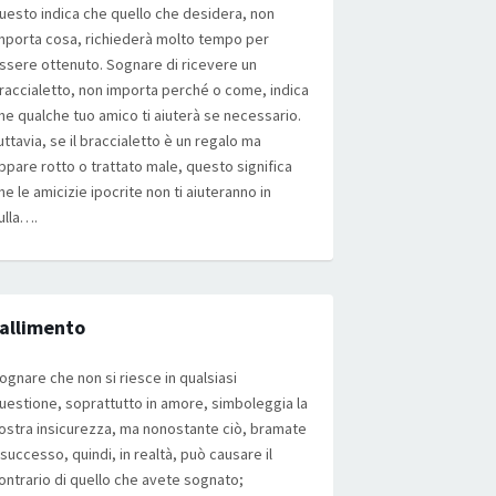
uesto indica che quello che desidera, non
mporta cosa, richiederà molto tempo per
ssere ottenuto. Sognare di ricevere un
raccialetto, non importa perché o come, indica
he qualche tuo amico ti aiuterà se necessario.
uttavia, se il braccialetto è un regalo ma
ppare rotto o trattato male, questo significa
he le amicizie ipocrite non ti aiuteranno in
ulla….
allimento
ognare che non si riesce in qualsiasi
uestione, soprattutto in amore, simboleggia la
ostra insicurezza, ma nonostante ciò, bramate
l successo, quindi, in realtà, può causare il
ontrario di quello che avete sognato;