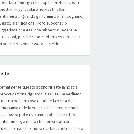
ipenderà l’energia che applicherete ai vostri
biettivi, in particolare nei vostri affari
entimentali. Quando gli uomini d’affari sognano
uesto, significa che il loro subconscio
uggerisce che essi dovrebbero rivedere le
oro azioni, perché ci potrebbero essere alcuni
rrori che devono essere corretti….
elle
ormalmente questo sogno riflette la nostra
reoccupazione riguardo la salute. Se vediamo
a nostra pelle rugosa esprime la paura della
enopausa e della vecchiaia. Le imperfezioni
ella nostra pelle rivelano dubbi di carattere
entimentale, a meno che non si tratti di
ruzioni o macchie molto evidenti, nel qual caso