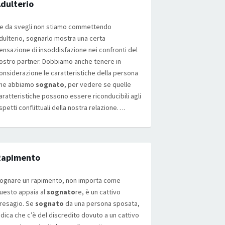
dulterio
e da svegli non stiamo commettendo
dulterio, sognarlo mostra una certa
ensazione di insoddisfazione nei confronti del
ostro partner. Dobbiamo anche tenere in
onsiderazione le caratteristiche della persona
he abbiamo
sognato
, per vedere se quelle
aratteristiche possono essere riconducibili agli
spetti conflittuali della nostra relazione….
Rapimento
ognare un rapimento, non importa come
uesto appaia al
sognato
re, è un cattivo
resagio. Se
sognato
da una persona sposata,
ndica che c’è del discredito dovuto a un cattivo