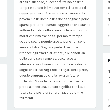
alla fine succede, succederà fra moltissimo
d
tempo e questo è il motivo per cui ha paura di
o
raggiungere un’età avanzata e rimanere sola e
s
povera. Se un uomo o una donna sognano perle
q
sparse per terra, questo suggerisce che stanno
s
à
soffrendo di difficoltà economiche e situazioni
l
o,
morali che rimarranno tali per molto tempo.
e
Questo sogno peggiora se le perle non sono
vere ma false. Sognare perle di solito si
riferisce agli affari o all’amore, e le condizioni
delle perle serviranno a giudicare se la
P
situazione sarà buona o cattiva. Se una donna
sogna che il suo
ragazzo
le regala delle perle,
N
questo suggerisce che lei avrà un futuro
p
fortunato. Ma se le perle sono rotte o se ne
l
perde almeno una, questo significa che il suo
e
m
futuro sarà pieno di sofferenza, proble
mi
e
n
fallimenti….
s
l
e