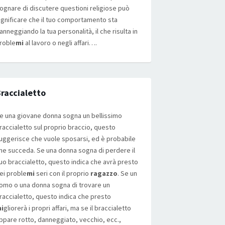
ognare di discutere questioni religiose può
ignificare che il tuo comportamento sta
anneggiando la tua personalità, il che risulta in
roble
mi
al lavoro o negli affari….
raccialetto
e una giovane donna sogna un bellissimo
raccialetto sul proprio braccio, questo
uggerisce che vuole sposarsi, ed è probabile
he succeda. Se una donna sogna di perdere il
uo braccialetto, questo indica che avrà presto
ei proble
mi
seri con il proprio
ragazzo
. Se un
omo o una donna sogna di trovare un
raccialetto, questo indica che presto
i
gliorerà i propri affari, ma se il braccialetto
ppare rotto, danneggiato, vecchio, ecc.,