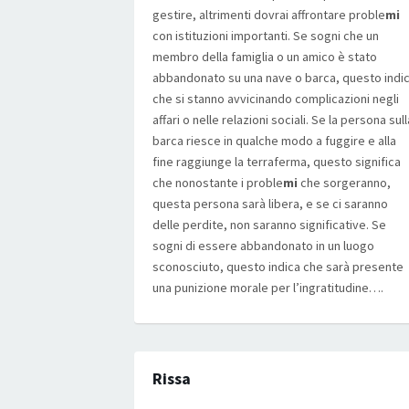
gestire, altrimenti dovrai affrontare proble
mi
con istituzioni importanti. Se sogni che un
membro della famiglia o un amico è stato
abbandonato su una nave o barca, questo indi
che si stanno avvicinando complicazioni negli
affari o nelle relazioni sociali. Se la persona sull
barca riesce in qualche modo a fuggire e alla
fine raggiunge la terraferma, questo significa
che nonostante i proble
mi
che sorgeranno,
questa persona sarà libera, e se ci saranno
delle perdite, non saranno significative. Se
sogni di essere abbandonato in un luogo
sconosciuto, questo indica che sarà presente
una punizione morale per l’ingratitudine….
Rissa