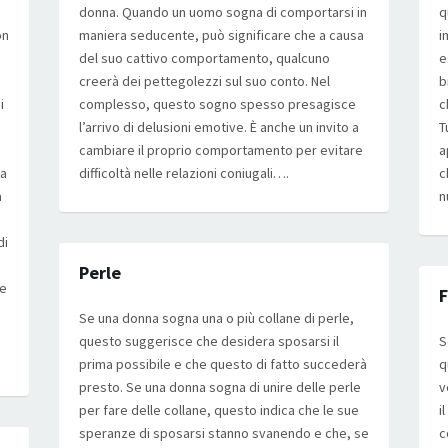
donna. Quando un uomo sogna di comportarsi in
q
on
maniera seducente, può significare che a causa
i
del suo cattivo comportamento, qualcuno
e
creerà dei pettegolezzi sul suo conto. Nel
b
i
complesso, questo sogno spesso presagisce
c
l’arrivo di delusioni emotive. È anche un invito a
T
cambiare il proprio comportamento per evitare
a
na
difficoltà nelle relazioni coniugali….
c
a
n
di
Perle
re
F
Se una donna sogna una o più collane di perle,
questo suggerisce che desidera sposarsi il
S
prima possibile e che questo di fatto succederà
q
presto. Se una donna sogna di unire delle perle
v
per fare delle collane, questo indica che le sue
i
speranze di sposarsi stanno svanendo e che, se
c