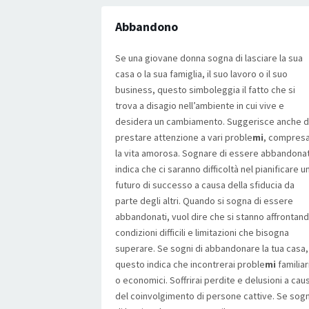
Abbandono
Se una giovane donna sogna di lasciare la sua
casa o la sua famiglia, il suo lavoro o il suo
business, questo simboleggia il fatto che si
trova a disagio nell’ambiente in cui vive e
desidera un cambiamento. Suggerisce anche d
prestare attenzione a vari proble
mi
, compres
la vita amorosa. Sognare di essere abbandonat
indica che ci saranno difficoltà nel pianificare u
futuro di successo a causa della sfiducia da
parte degli altri. Quando si sogna di essere
abbandonati, vuol dire che si stanno affrontan
condizioni difficili e limitazioni che bisogna
superare. Se sogni di abbandonare la tua casa,
questo indica che incontrerai proble
mi
familiar
o economici. Soffrirai perdite e delusioni a cau
del coinvolgimento di persone cattive. Se sogn