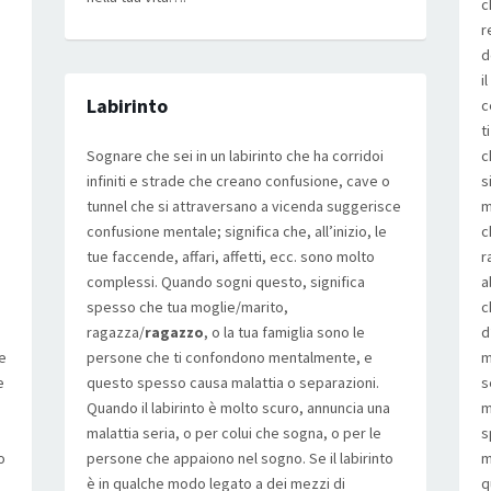
c
r
d
i
Labirinto
c
t
Sognare che sei in un labirinto che ha corridoi
c
infiniti e strade che creano confusione, cave o
s
tunnel che si attraversano a vicenda suggerisce
m
confusione mentale; significa che, all’inizio, le
c
tue faccende, affari, affetti, ecc. sono molto
r
complessi. Quando sogni questo, significa
a
spesso che tua moglie/marito,
c
ragazza/
ragazzo
, o la tua famiglia sono le
d
 e
persone che ti confondono mentalmente, e
m
e
questo spesso causa malattia o separazioni.
s
Quando il labirinto è molto scuro, annuncia una
m
malattia seria, o per colui che sogna, o per le
s
o
persone che appaiono nel sogno. Se il labirinto
m
è in qualche modo legato a dei mezzi di
q