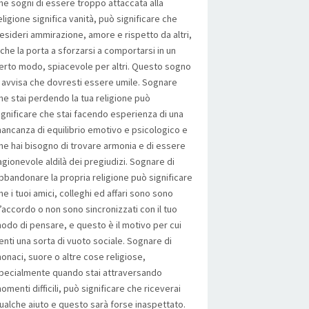
he sogni di essere troppo attaccata alla
eligione significa vanità, può significare che
esideri ammirazione, amore e rispetto da altri,
l che la porta a sforzarsi a comportarsi in un
erto modo, spiacevole per altri. Questo sogno
i avvisa che dovresti essere umile. Sognare
he stai perdendo la tua religione può
ignificare che stai facendo esperienza di una
ancanza di equilibrio emotivo e psicologico e
he hai bisogno di trovare armonia e di essere
agionevole aldilà dei pregiudizi. Sognare di
bbandonare la propria religione può significare
he i tuoi amici, colleghi ed affari sono sono
’accordo o non sono sincronizzati con il tuo
odo di pensare, e questo è il motivo per cui
enti una sorta di vuoto sociale. Sognare di
onaci, suore o altre cose religiose,
pecialmente quando stai attraversando
omenti difficili, può significare che riceverai
ualche aiuto e questo sarà forse inaspettato.