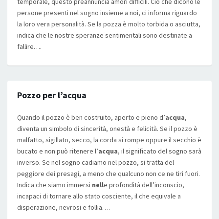
temporale, questo preannuncia amori difficili. Ciò che dicono le
persone presenti nel sogno insieme a noi, ci informa riguardo
la loro vera personalità. Se la pozza è molto torbida o asciutta,
indica che le nostre speranze sentimentali sono destinate a
fallire….
Pozzo per l’acqua
Quando il pozzo è ben costruito, aperto e pieno d’
acqua
,
diventa un simbolo di sincerità, onestà e felicità. Se il pozzo è
malfatto, sigillato, secco, la corda si rompe oppure il secchio è
bucato e non può ritenere l’
acqua
, il significato del sogno sarà
inverso. Se nel sogno cadiamo nel pozzo, si tratta del
peggiore dei presagi, a meno che qualcuno non ce ne tiri fuori.
Indica che siamo immersi
nell
e profondità dell’inconscio,
incapaci di tornare allo stato cosciente, il che equivale a
disperazione, nevrosi e follia….