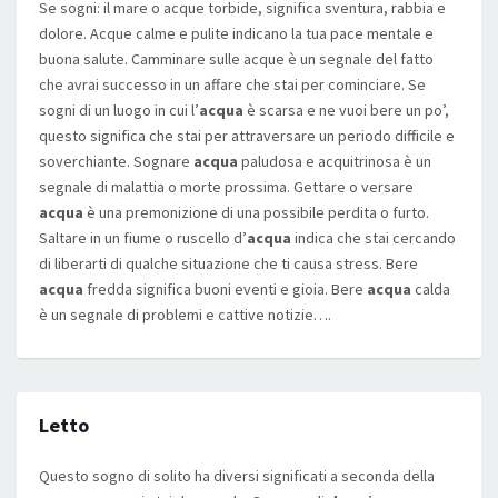
Se sogni: il mare o acque torbide, significa sventura, rabbia e
dolore. Acque calme e pulite indicano la tua pace mentale e
buona salute. Camminare sulle acque è un segnale del fatto
che avrai successo in un affare che stai per cominciare. Se
sogni di un luogo in cui l’
acqua
è scarsa e ne vuoi bere un po’,
questo significa che stai per attraversare un periodo difficile e
soverchiante. Sognare
acqua
paludosa e acquitrinosa è un
segnale di malattia o morte prossima. Gettare o versare
acqua
è una premonizione di una possibile perdita o furto.
Saltare in un fiume o ruscello d’
acqua
indica che stai cercando
di liberarti di qualche situazione che ti causa stress. Bere
acqua
fredda significa buoni eventi e gioia. Bere
acqua
calda
è un segnale di problemi e cattive notizie….
Letto
Questo sogno di solito ha diversi significati a seconda della