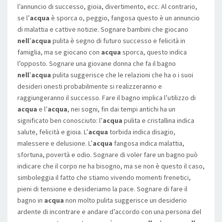
l’annuncio di successo, gioia, divertimento, ecc. Al contrario,
se l’
acqua
è sporca o, peggio, fangosa questo è un annuncio
di malattia e cattive notizie. Sognare bambini che giocano
nell
’
acqua
pulita è segno di futuro successo e felicità in
famiglia, ma se giocano con
acqua
sporca, questo indica
l’opposto. Sognare una giovane donna che fa il bagno
nell
’
acqua
pulita suggerisce che le relazioni che ha o i suoi
desideri onesti probabilmente si realizzeranno e
raggiungeranno il successo. Fare il bagno implica l’utilizzo di
acqua
e l’
acqua
, nei sogni, fin dai tempi antichi ha un
significato ben conosciuto: l’
acqua
pulita e cristallina indica
salute, felicità e gioia. L’
acqua
torbida indica disagio,
malessere e delusione. L’
acqua
fangosa indica malattia,
sfortuna, povertà e odio. Sognare di voler fare un bagno può
indicare che il corpo ne ha bisogno, ma se non è questo il caso,
simboleggia il fatto che stiamo vivendo momenti frenetici,
pieni di tensione e desideriamo la pace. Sognare di fare il
bagno in
acqua
non molto pulita suggerisce un desiderio
ardente di incontrare e andare d’accordo con una persona del