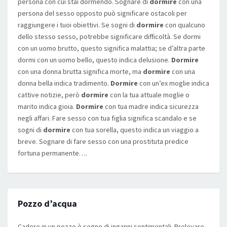
persona con cui stai dormendo. Sognare di
dormire
con una
persona del sesso opposto può significare ostacoli per
raggiungere i tuoi obiettivi. Se sogni di
dormire
con qualcuno
dello stesso sesso, potrebbe significare difficoltà. Se dormi
con un uomo brutto, questo significa malattia; se d’altra parte
dormi con un uomo bello, questo indica delusione.
Dormire
con una donna brutta significa morte, ma
dormire
con una
donna bella indica tradimento.
Dormire
con un’ex moglie indica
cattive notizie, però
dormire
con la tua attuale moglie o
marito indica gioia.
Dormire
con tua madre indica sicurezza
negli affari. Fare sesso con tua figlia significa scandalo e se
sogni di
dormire
con tua sorella, questo indica un viaggio a
breve. Sognare di fare sesso con una prostituta predice
fortuna permanente….
Pozzo d’acqua
Cadere in un pozzo è segno di inganni sentimentali. Prelevare