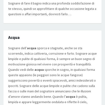
Sognare di fare il bagno indica una profonda soddisfazione di
te stesso, quindi se approfittare di qualche occasione legata a
questioni o affari importanti, dovresti farlo….
Acqua
Sognare dell’
acqua
sporca e stagnate, anche se sta
scorrendo, indica cattiveria, corruzione e furto. Sognare acque
limpide e pulite di qualsiasi forma, è sempre un buon segno di
motivazione gioiosa nel vivere con prosperità e tranquillità.
Quando vedi delle
acqua
sporche in sogno, in qualsiasi forma
queste appaiono (le peggiori sono le acque fangose)
suggeriscono povertà o eventi spiacevoli, amici indesiderati o
ipocriti. Sognare delle acque limpide e pulite che cadono sulla
faccia o sulle mani del sognatore annunciano che le illusioni
d’amore stanno andando bene. Quando l’
acqua
è pulita,
limpida e appare leggermente ondulata e riflette il cielo,