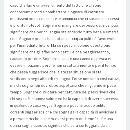
caso di affari è un avvertimento del fatto che ci sono
concorrenti pronti a combattere. Sognare di catturare
moltissimi pesci con una rete annuncia che ci saranno successi
e profitti notevoli. Sognare di mangiare dei pesci deliziosi può
significare che per chi sogna sta andando tutto bene e rimarrà
così. Sognare pesci che nuotano in
acqua
pulita è favorevole
per l’immediato futuro. Ma se i pesci muoiono questo può
significare che gli affari sono cattivi e che peggioreranno,
causando perdite. Sognare di usare una canna da pesca ed
essere impazienti perché non si cattura niente e per il tempo
che passa suggerisce che la stessa situazione si sta
verificando negli affari di chi sogna. Forse non sono così cattivi,
ma chi sogna non dovrebbe aspettarsi che migliorino in poco
tempo. Sognare di nuotare per catturare dei pesci rivela che
chi sogna è in buona salute ed ha la capacità di avere successo
in qualunque cosa voglia. Sognare pesci in acque pulite
correnti suggerisce che chi sogna ga la capacità di avvicinarsi
a persone ricche e che riceverà presto dei benefici. Se una
donna sogna questo, significa che sarà corteggiata da un