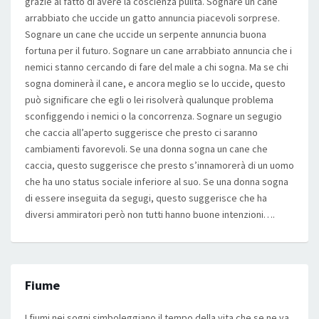
grazie al fatto di avere la coscienza pulita. Sognare un cane
arrabbiato che uccide un gatto annuncia piacevoli sorprese.
Sognare un cane che uccide un serpente annuncia buona
fortuna per il futuro. Sognare un cane arrabbiato annuncia che i
nemici stanno cercando di fare del male a chi sogna. Ma se chi
sogna dominerà il cane, e ancora meglio se lo uccide, questo
può significare che egli o lei risolverà qualunque problema
sconfiggendo i nemici o la concorrenza. Sognare un segugio
che caccia all’aperto suggerisce che presto ci saranno
cambiamenti favorevoli. Se una donna sogna un cane che
caccia, questo suggerisce che presto s’innamorerà di un uomo
che ha uno status sociale inferiore al suo. Se una donna sogna
di essere inseguita da segugi, questo suggerisce che ha
diversi ammiratori però non tutti hanno buone intenzioni….
Fiume
I fiumi nei sogni simboleggiano il tempo della vita che se ne va