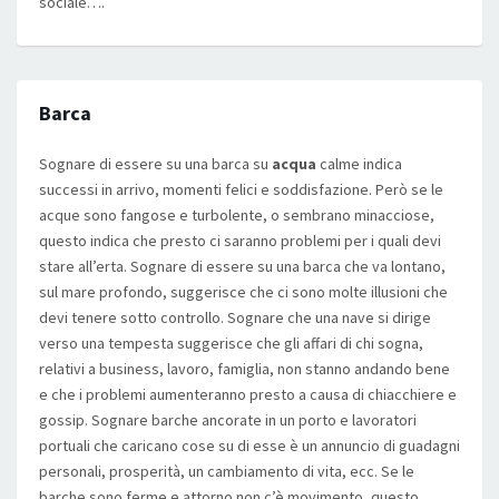
sociale….
Barca
Sognare di essere su una barca su
acqua
calme indica
successi in arrivo, momenti felici e soddisfazione. Però se le
acque sono fangose e turbolente, o sembrano minacciose,
questo indica che presto ci saranno problemi per i quali devi
stare all’erta. Sognare di essere su una barca che va lontano,
sul mare profondo, suggerisce che ci sono molte illusioni che
devi tenere sotto controllo. Sognare che una nave si dirige
verso una tempesta suggerisce che gli affari di chi sogna,
relativi a business, lavoro, famiglia, non stanno andando bene
e che i problemi aumenteranno presto a causa di chiacchiere e
gossip. Sognare barche ancorate in un porto e lavoratori
portuali che caricano cose su di esse è un annuncio di guadagni
personali, prosperità, un cambiamento di vita, ecc. Se le
barche sono ferme e attorno non c’è movimento, questo