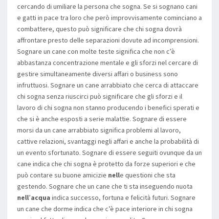
cercando di umiliare la persona che sogna. Se si sognano cani
e gatti in pace tra loro che però improvvisamente cominciano a
combattere, questo può significare che chi sogna dovrà
affrontare presto delle separazioni dovute ad incomprensioni.
Sognare un cane con molte teste significa che non c’è
abbastanza concentrazione mentale e gli sforzi nel cercare di
gestire simultaneamente diversi affari o business sono
infruttuosi. Sognare un cane arrabbiato che cerca di attaccare
chi sogna senza riuscirci può significare che gli sforzi e il
lavoro di chi sogna non stanno producendo i benefici sperati e
che si è anche esposti a serie malattie. Sognare di essere
morsi da un cane arrabbiato significa problemi al lavoro,
cattive relazioni, svantaggi negli affari e anche la probabilità di
un evento sfortunato. Sognare di essere seguiti ovunque da un
cane indica che chi sogna è protetto da forze superiori e che
può contare su buone amicizie
nell
e questioni che sta
gestendo. Sognare che un cane che ti sta inseguendo nuota
nell
’
acqua
indica successo, fortuna e felicità futuri. Sognare
un cane che dorme indica che c’è pace interiore in chi sogna