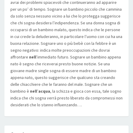
avrai dei problemi spiacevoli che continueranno ad apparire
per un po’ di tempo. Sognare un bambino piccolo che cammina
da solo senza nessuno vicino a lui che lo protegga suggerisce
che chi sogna desidera l’indipendenza. Se una donna sogna di
occuparsi di un bambino malato, questo indica che le persone
in cui crede la deluderanno, in particolare l’uomo con cui ha una
buona relazione. Sognare uno o più bebè con la febbre è un
segno negativo: indica molte preoccupazioni che dovrai
affrontare
nell
’immediato futuro. Sognare un bambino appena
nato è segno che riceverai presto buone notizie. Se una
giovane madre single sogna di essere madre di un bambino
appena nato, questo suggerisce che qualcuno sta creando
delle chiacchiere che le faranno del male. Sognare che un
bambino è
nell
’
acqua
, la schizza e gioca con essa, tale sogno
indica che chi sogna verrà presto liberato da compromessi non
desiderati che lo stanno influenzando….