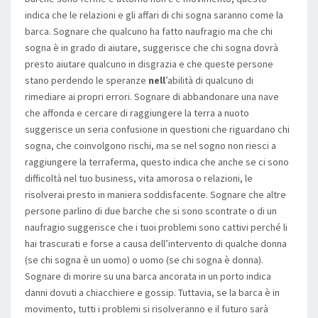
indica che le relazioni e gli affari di chi sogna saranno come la
barca. Sognare che qualcuno ha fatto naufragio ma che chi
sogna è in grado di aiutare, suggerisce che chi sogna dovrà
presto aiutare qualcuno in disgrazia e che queste persone
stano perdendo le speranze
nell
’abilità di qualcuno di
rimediare ai propri errori. Sognare di abbandonare una nave
che affonda e cercare di raggiungere la terra a nuoto
suggerisce un seria confusione in questioni che riguardano chi
sogna, che coinvolgono rischi, ma se nel sogno non riesci a
raggiungere la terraferma, questo indica che anche se ci sono
difficoltà nel tuo business, vita amorosa o relazioni, le
risolverai presto in maniera soddisfacente. Sognare che altre
persone parlino di due barche che si sono scontrate o di un
naufragio suggerisce che i tuoi problemi sono cattivi perché li
hai trascurati e forse a causa dell’intervento di qualche donna
(se chi sogna è un uomo) o uomo (se chi sogna è donna).
Sognare di morire su una barca ancorata in un porto indica
danni dovuti a chiacchiere e gossip. Tuttavia, se la barca è in
movimento, tutti i problemi si risolveranno e il futuro sarà