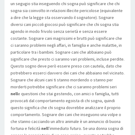
un segugio stia inseguendo chi sogna può significare che chi
sogna sia coinvolto in relazioni illecite pericolose (equivalente
a dire che la legge sta osservando il sognatore). Sognare
diversi cani piccoli giocosi può significare che chi sogna stia
agendo in modo frivolo senza serietà e senza essere
costante. Sognare cani magrissimi e brutti può significare che
ci saranno problemi negli affari, in famiglia e anche malattie, in
particolare tra i bambini. Sognare cani che abbaiano può
significare che presto ci saranno vari problemi, incluse perdite.
Questo sogno deve però essere preso con cautela, dato che
potrebbero esserci davvero dei cani che abbaiano nel vicinato.
Sognare che alcuni cani ti stanno mordendo o stanno per
morderti potrebbe significare che ci saranno problemi seri
nell
e questioni che stai gestendo, con amici o famiglia, tutti
provocati dal comportamento egoista di chi sogna, quindi
questo significa che chi sogna dovrebbe analizzare il proprio
comportamento. Sognare dei cani che inseguono una volpe o
che stanno cacciando un altro animale è un annuncio di buona
fortuna e felicità
nell
’immediato futuro. Se una donna sogna di