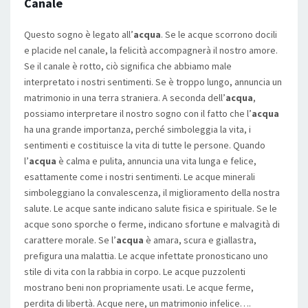
Canale
Questo sogno è legato all’
acqua
. Se le acque scorrono docili
e placide nel canale, la felicità accompagnerà il nostro amore.
Se il canale è rotto, ciò significa che abbiamo male
interpretato i nostri sentimenti. Se è troppo lungo, annuncia un
matrimonio in una terra straniera. A seconda dell’
acqua
,
possiamo interpretare il nostro sogno con il fatto che l’
acqua
ha una grande importanza, perché simboleggia la vita, i
sentimenti e costituisce la vita di tutte le persone. Quando
l’
acqua
è calma e pulita, annuncia una vita lunga e felice,
esattamente come i nostri sentimenti. Le acque minerali
simboleggiano la convalescenza, il miglioramento della nostra
salute. Le acque sante indicano salute fisica e spirituale. Se le
acque sono sporche o ferme, indicano sfortune e malvagità di
carattere morale. Se l’
acqua
è amara, scura e giallastra,
prefigura una malattia. Le acque infettate pronosticano uno
stile di vita con la rabbia in corpo. Le acque puzzolenti
mostrano beni non propriamente usati. Le acque ferme,
perdita di libertà. Acque nere, un matrimonio infelice….