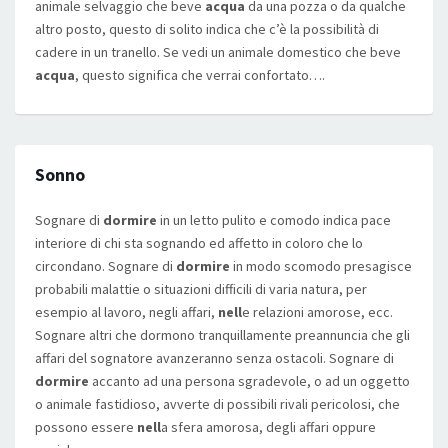
animale selvaggio che beve
acqua
da una pozza o da qualche
altro posto, questo di solito indica che c’è la possibilità di
cadere in un tranello. Se vedi un animale domestico che beve
acqua
, questo significa che verrai confortato….
Sonno
Sognare di
dormire
in un letto pulito e comodo indica pace
interiore di chi sta sognando ed affetto in coloro che lo
circondano. Sognare di
dormire
in modo scomodo presagisce
probabili malattie o situazioni difficili di varia natura, per
esempio al lavoro, negli affari,
nell
e relazioni amorose, ecc.
Sognare altri che dormono tranquillamente preannuncia che gli
affari del sognatore avanzeranno senza ostacoli. Sognare di
dormire
accanto ad una persona sgradevole, o ad un oggetto
o animale fastidioso, avverte di possibili rivali pericolosi, che
possono essere
nell
a sfera amorosa, degli affari oppure