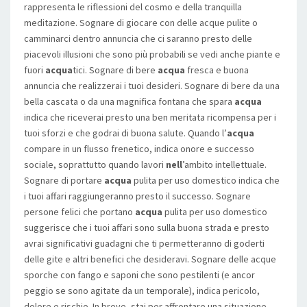
rappresenta le riflessioni del cosmo e della tranquilla
meditazione. Sognare di giocare con delle acque pulite o
camminarci dentro annuncia che ci saranno presto delle
piacevoli illusioni che sono più probabili se vedi anche piante e
fuori
acqua
tici. Sognare di bere
acqua
fresca e buona
annuncia che realizzerai i tuoi desideri. Sognare di bere da una
bella cascata o da una magnifica fontana che spara
acqua
indica che riceverai presto una ben meritata ricompensa per i
tuoi sforzi e che godrai di buona salute. Quando l’
acqua
compare in un flusso frenetico, indica onore e successo
sociale, soprattutto quando lavori
nell
’ambito intellettuale.
Sognare di portare
acqua
pulita per uso domestico indica che
i tuoi affari raggiungeranno presto il successo. Sognare
persone felici che portano
acqua
pulita per uso domestico
suggerisce che i tuoi affari sono sulla buona strada e presto
avrai significativi guadagni che ti permetteranno di goderti
delle gite e altri benefici che desideravi. Sognare delle acque
sporche con fango e saponi che sono pestilenti (e ancor
peggio se sono agitate da un temporale), indica pericolo,
dolore e rischio. In breve, stai per affrontare una situazione