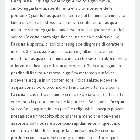
L’
acqua
nel linguaggio dei sogni è molto significativa,
simboleggia la vita, i sentimenti e la vita interiore delle
persone. Quando l’
acqua
è limpida e pulita, annuncia una vita
lunga e felice e lo stesso per i nostri sentimenti. L’
acqua
minerale simboleggia la convalescenza, il miglioramento della
salute. L’
acqua
santa significa salute fisica e spirituale. Se
l’
acqua
è sporca, di solito presagisce disgrazia di carattere
morale. Se l’
acqua
è amara, scura o giallastra, predice
malattia. L’
acqua
contaminata indica che siete arrabbiati. Male
odorante indica oggetti non appropriati. Bloccata, significa
perdita di libertà. Nerastra, significa matrimonio infelice.
Ricevere
acqua
in un contenitore indica salute. Ricevere
acqua
senza bere e conservarla indica avidità. Se si porta
l’
acqua
a casa di qualcuno e si riceve denaro, in realtà si sta
vendendo la propria onestà e la purezza. Se si porta l’
acqua
senza farsi pagare, indica pietà e religiosità. L’
acqua
piovana
presagisce un raccolto abbondante a meno che non venga
assorbita dalla terra e scompaia rapidamente, in quel caso
indica la perdita della proprietà e umiliazioni. Se ci sono
perdite in una casa senza pioggia, annuncia il lutto in quella