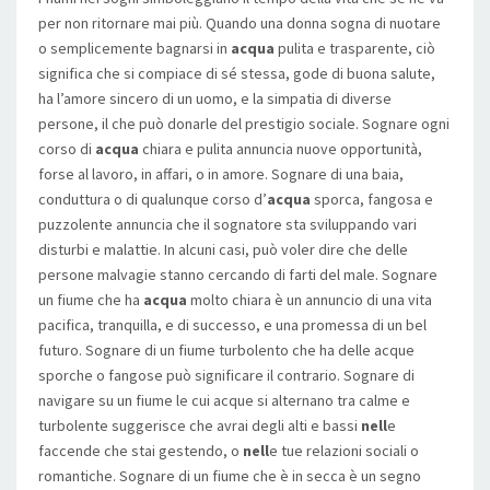
per non ritornare mai più. Quando una donna sogna di nuotare
o semplicemente bagnarsi in
acqua
pulita e trasparente, ciò
significa che si compiace di sé stessa, gode di buona salute,
ha l’amore sincero di un uomo, e la simpatia di diverse
persone, il che può donarle del prestigio sociale. Sognare ogni
corso di
acqua
chiara e pulita annuncia nuove opportunità,
forse al lavoro, in affari, o in amore. Sognare di una baia,
conduttura o di qualunque corso d’
acqua
sporca, fangosa e
puzzolente annuncia che il sognatore sta sviluppando vari
disturbi e malattie. In alcuni casi, può voler dire che delle
persone malvagie stanno cercando di farti del male. Sognare
un fiume che ha
acqua
molto chiara è un annuncio di una vita
pacifica, tranquilla, e di successo, e una promessa di un bel
futuro. Sognare di un fiume turbolento che ha delle acque
sporche o fangose può significare il contrario. Sognare di
navigare su un fiume le cui acque si alternano tra calme e
turbolente suggerisce che avrai degli alti e bassi
nell
e
faccende che stai gestendo, o
nell
e tue relazioni sociali o
romantiche. Sognare di un fiume che è in secca è un segno