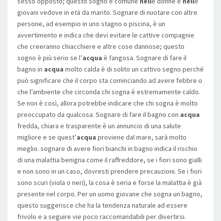
sesso opposto; questo sogno è comune
nell
e donne e
nell
e
giovani vedove in età da marito. Sognare di nuotare con altre
persone, ad esempio in uno stagno o piscina, è un
avvertimento e indica che devi evitare le cattive compagnie
che creeranno chiacchiere e altre cose dannose; questo
sogno è più serio se l’
acqua
è fangosa. Sognare di fare il
bagno in
acqua
molto calda è di solito un cattivo segno perché
può significare che il corpo sta cominciando ad avere febbre o
che l’ambiente che circonda chi sogna è estremamente caldo.
Se non è così, allora potrebbe indicare che chi sogna è molto
preoccupato da qualcosa. Sognare di fare il bagno con
acqua
fredda, chiara e trasparente è un annuncio di una salute
migliore e se quest’
acqua
proviene dal mare, sarà molto
meglio. sognare di avere fiori bianchi in bagno indica il rischio
di una malattia benigna come il raffreddore, se i fiori sono gialli
e non sono in un caso, dovresti prendere precauzioni. Se i fiori
sono scuri (viola o neri), la cosa è seria e forse la malattia è già
presente nel corpo. Per un uomo giovane che sogna un bagno,
questo suggerisce che ha la tendenza naturale ad essere
frivolo e a seguire vie poco raccomandabili per divertirsi.