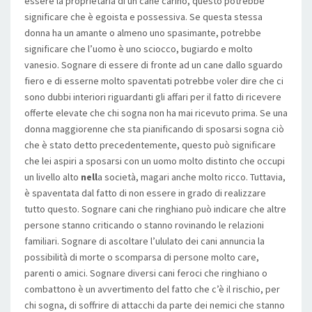
essere la proprietaria di un cane carino, questo potrebbe
significare che è egoista e possessiva. Se questa stessa
donna ha un amante o almeno uno spasimante, potrebbe
significare che l’uomo è uno sciocco, bugiardo e molto
vanesio. Sognare di essere di fronte ad un cane dallo sguardo
fiero e di esserne molto spaventati potrebbe voler dire che ci
sono dubbi interiori riguardanti gli affari per il fatto di ricevere
offerte elevate che chi sogna non ha mai ricevuto prima. Se una
donna maggiorenne che sta pianificando di sposarsi sogna ciò
che è stato detto precedentemente, questo può significare
che lei aspiri a sposarsi con un uomo molto distinto che occupi
un livello alto
nell
a società, magari anche molto ricco. Tuttavia,
è spaventata dal fatto di non essere in grado di realizzare
tutto questo. Sognare cani che ringhiano può indicare che altre
persone stanno criticando o stanno rovinando le relazioni
familiari. Sognare di ascoltare l’ululato dei cani annuncia la
possibilità di morte o scomparsa di persone molto care,
parenti o amici. Sognare diversi cani feroci che ringhiano o
combattono è un avvertimento del fatto che c’è il rischio, per
chi sogna, di soffrire di attacchi da parte dei nemici che stanno