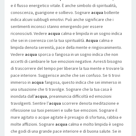
e il flusso energetico vitale. È anche simbolo di spiritualità,
conoscenza, guarigione e sollievo. Sognare
acqua
bollente
indica alcuni subbugli emotivi. Può anche significare che i
sentimenti inconsci stanno emergendo per essere
riconosciuti. Vedere
acqua
calma e limpida in un sogno indica
che sei in coerenza con la tua spiritualità.
Acqua
calma e
limpida denota serenità, pace della mente e ringiovanimento.
Vedere
acqua
sporca o fangosa in un sogno indica che non
accetti di cambiare le tue emozioni negative. Avresti bisogno
di trascorrere del tempo per liberare la tua mente e trovare la
pace interiore. Suggerisce anche che sei confuso. Se ti trovi
immerso in
acqua
fangosa, questo indica che sei immerso in
una situazione che ti travolge. Sognare che la tua casa è
inondata dall’
acqua
, preannuncia difficoltà ed emozioni
travolgenti. Sentire l’
acqua
scorrere denota meditazione e
riflessione sui tuoi pensieri e sulle tue emozioni. Sognare il
mare agitato o acque agitate è presagio di sfortuna, rabbia e
molte afflizioni. Sognare
acqua
calma e molto limpida è segno
che godi di una grande pace interiore e di buona salute. Se in