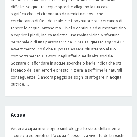
difficile. Se queste acque sporche allagano la tua casa,
significa che sei circondato da nemici nascosti che
cercheranno di farti del male. Se il sognatore sta cercando di
tenere le acque lontane ma il livello continua ad aumentare fino
a coprire i piedi, indica malattia, una rovina vicina o sfortuna
personale o di una persona vicina. In realtà, questo sogno è un
avvertimento, così che tu possa essere più attento al tuo
comportamento a lavoro, negli affari o
nell
a vita sociale.
Sognare di affondare in acque sporche o berle indica che stai
facendo dei seri errori e presto inizierai a soffrirne le naturali
conseguenze. È ancora peggio se sogni di affogare in
acqua
putride….
Acqua
Vedere
acqua
in un sogno simboleggia lo stato della mente
inconscia ed emotiva. L’
acqua
è l’essenza vivente della psiche