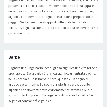
Sognare uno o più coltelli, o ogni altra arma
bianca
, annuncia la
presenza di nemici nascosti ma pericolosi. Se l’arma appare
nelle mani di qualcuno che si comporta con fare minaccioso,
significa che i nemici del sognatore si stanno preparando al
peggio. Se il sognatore strappa il coltello dalle mani di
qualcuno, significa che trionferà sui nemici e sulle avversità nel
prossimo futuro….
Barbe
Sognare una lunga barba cespugliosa significa una vita felice e
spensierata. Se la barba è
bianca
significa un’entrata pacifica
nella vecchiaia. Se la barba è nera, questo è un segno di
angoscia e tormento. Se sogni di raderti la barba, questo
significa che dovresti stare estremamente attento alle tue
azioni e alle tue parole. Se sogni una donna con la barba è un
segno di contrarietà e gelosia….