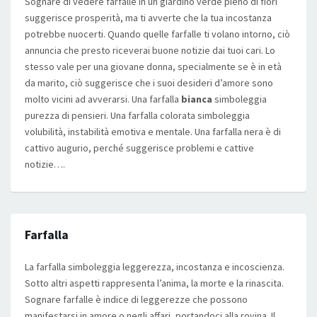
Sognare di vedere farfalle in un giardino verde pieno di fiori
suggerisce prosperità, ma ti avverte che la tua incostanza
potrebbe nuocerti. Quando quelle farfalle ti volano intorno, ciò
annuncia che presto riceverai buone notizie dai tuoi cari. Lo
stesso vale per una giovane donna, specialmente se è in età
da marito, ciò suggerisce che i suoi desideri d’amore sono
molto vicini ad avverarsi. Una farfalla
bianca
simboleggia
purezza di pensieri. Una farfalla colorata simboleggia
volubilità, instabilità emotiva e mentale. Una farfalla nera è di
cattivo augurio, perché suggerisce problemi e cattive
notizie….
Farfalla
La farfalla simboleggia leggerezza, incostanza e incoscienza.
Sotto altri aspetti rappresenta l’anima, la morte e la rinascita.
Sognare farfalle è indice di leggerezze che possono
manifestarsi in amore o negli affari, portandoci alla rovina. Il