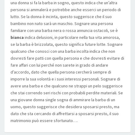
una donna si fa la barba in sogno, questo indica che un’altra
persona si ammalerà e potrebbe anche esserci un periodo di
lutto. Se la donna è incinta, questo suggerisce che il suo
bambino non nato sarà un maschio. Sognare una persona
familiare con una barba nera o rossa annuncia ostacoli, se è
bianca
indica delusioni, in particolare nella tua vita amorosa,
se la barba è brizzolata, questo significa future lotte. Sognare
qualcuno che conosci con una barba incolta indica che non
dovresti fare patti con quella persona e che dovresti evitare di
fare affari con lui perché non sarete in grado di andare
d’accordo, dato che quella persona cercherà sempre di
imporre la sua volontà e i suoi interessi personali. Sognare di
avere una barba e che qualcuno ne strappi un pelo suggerisce
che stai correndo seri rischi con probabili perdite materiali. Se
una giovane donna single sogna di ammirare la barba di un
uomo, questo suggerisce che desidera sposarsi presto, ma
dato che sta cercando di affrettarsi a sposarsi presto, il suo
matrimonio può essere sfortunato….