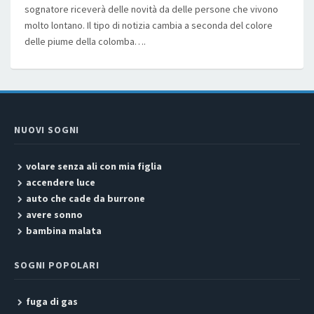
sognatore riceverà delle novità da delle persone che vivono
molto lontano. Il tipo di notizia cambia a seconda del colore
delle piume della colomba….
NUOVI SOGNI
volare senza ali con mia figlia
accendere luce
auto che cade da burrone
avere sonno
bambina malata
SOGNI POPOLARI
fuga di gas