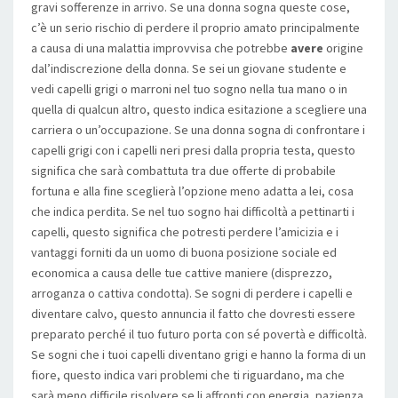
gravi sofferenze in arrivo. Se una donna sogna queste cose,
c’è un serio rischio di perdere il proprio amato principalmente
a causa di una malattia improvvisa che potrebbe
avere
origine
dal’indiscrezione della donna. Se sei un giovane studente e
vedi capelli grigi o marroni nel tuo sogno nella tua mano o in
quella di qualcun altro, questo indica esitazione a scegliere una
carriera o un’occupazione. Se una donna sogna di confrontare i
capelli grigi con i capelli neri presi dalla propria testa, questo
significa che sarà combattuta tra due offerte di probabile
fortuna e alla fine sceglierà l’opzione meno adatta a lei, cosa
che indica perdita. Se nel tuo sogno hai difficoltà a pettinarti i
capelli, questo significa che potresti perdere l’amicizia e i
vantaggi forniti da un uomo di buona posizione sociale ed
economica a causa delle tue cattive maniere (disprezzo,
arroganza o cattiva condotta). Se sogni di perdere i capelli e
diventare calvo, questo annuncia il fatto che dovresti essere
preparato perché il tuo futuro porta con sé povertà e difficoltà.
Se sogni che i tuoi capelli diventano grigi e hanno la forma di un
fiore, questo indica vari problemi che ti riguardano, ma che
sarà meno difficile risolvere se li affronti con energia, pazienza