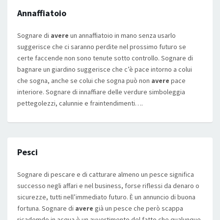
Annaffiatoio
Sognare di
avere
un annaffiatoio in mano senza usarlo
suggerisce che ci saranno perdite nel prossimo futuro se
certe faccende non sono tenute sotto controllo. Sognare di
bagnare un giardino suggerisce che c’è pace intorno a colui
che sogna, anche se colui che sogna può non
avere
pace
interiore. Sognare di innaffiare delle verdure simboleggia
pettegolezzi, calunnie e fraintendimenti….
Pesci
Sognare di pescare e di catturare almeno un pesce significa
successo negli affari e nel business, forse riflessi da denaro o
sicurezze, tutti nell’immediato futuro. È un annuncio di buona
fortuna. Sognare di
avere
già un pesce che però scappa
ricademdo in acqua è un avvertimento del fatto che qualunque