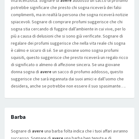
vita licenziosa. Sognare di
avere
addosso un sacco di profumo
potrebbe significare che presto chi sogna riceverà dei falsi
complimenti, ma in realtà la persona che sogna riceverà notizie
spiacevoli. Sognare di comprare profumi suggerisce che chi
sogna stia cercando di fuggire dall’ambiente in cui vive, per lo
più a causa di delusioni che si sono già verificate. Sognare di
regalare dei profumi suggerisce che nella vita reale chi sogna
è calmo e sicuro di sé. Se un giovane uomo sogna profumi
squisiti, questo suggerisce che presto riceverà un regalo ricco
di significato o almeno di affezione sincera. Se una giovane
donna sogna di
avere
un sacco di profumo addosso, questo
suggerisce che sarà ingannata dai suoi amici e dall’uomo che
desidera, anche se potrebbe non essere il suo spasimante….
Barba
Sognare di
avere
una barba folta indica che i tuoi affari avranno
successo. Sognare di
avere
una barba ben tenuta e di