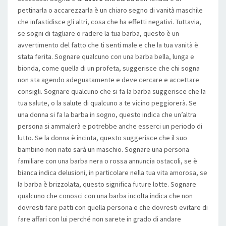
pettinarla o accarezzarla è un chiaro segno di vanità maschile
che infastidisce gli altri, cosa che ha effetti negativi. Tuttavia,
se sogni di tagliare o radere la tua barba, questo è un
avvertimento del fatto che ti senti male e che la tua vanità è
stata ferita. Sognare qualcuno con una barba bella, lunga e
bionda, come quella di un profeta, suggerisce che chi sogna
non sta agendo adeguatamente e deve cercare e accettare
consigli. Sognare qualcuno che si fa la barba suggerisce che la
tua salute, o la salute di qualcuno a te vicino peggiorerà. Se
una donna si fa la barba in sogno, questo indica che un’altra
persona si ammalerà e potrebbe anche esserci un periodo di
lutto. Se la donna è incinta, questo suggerisce che il suo
bambino non nato sarà un maschio. Sognare una persona
familiare con una barba nera o rossa annuncia ostacoli, se è
bianca indica delusioni, in particolare nella tua vita amorosa, se
la barba è brizzolata, questo significa future lotte. Sognare
qualcuno che conosci con una barba incolta indica che non
dovresti fare patti con quella persona e che dovresti evitare di
fare affari con lui perché non sarete in grado di andare