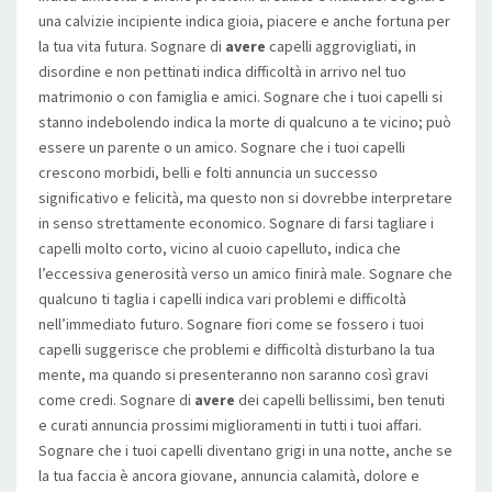
una calvizie incipiente indica gioia, piacere e anche fortuna per
la tua vita futura. Sognare di
avere
capelli aggrovigliati, in
disordine e non pettinati indica difficoltà in arrivo nel tuo
matrimonio o con famiglia e amici. Sognare che i tuoi capelli si
stanno indebolendo indica la morte di qualcuno a te vicino; può
essere un parente o un amico. Sognare che i tuoi capelli
crescono morbidi, belli e folti annuncia un successo
significativo e felicità, ma questo non si dovrebbe interpretare
in senso strettamente economico. Sognare di farsi tagliare i
capelli molto corto, vicino al cuoio capelluto, indica che
l’eccessiva generosità verso un amico finirà male. Sognare che
qualcuno ti taglia i capelli indica vari problemi e difficoltà
nell’immediato futuro. Sognare fiori come se fossero i tuoi
capelli suggerisce che problemi e difficoltà disturbano la tua
mente, ma quando si presenteranno non saranno così gravi
come credi. Sognare di
avere
dei capelli bellissimi, ben tenuti
e curati annuncia prossimi miglioramenti in tutti i tuoi affari.
Sognare che i tuoi capelli diventano grigi in una notte, anche se
la tua faccia è ancora giovane, annuncia calamità, dolore e