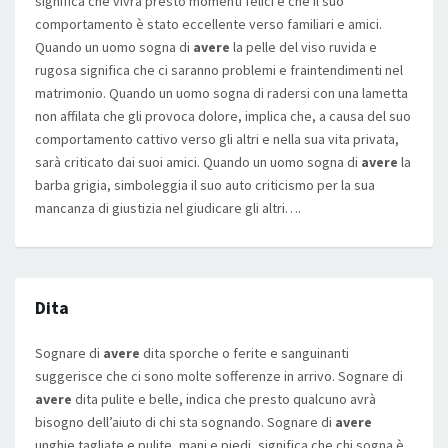
significa che vivrà presto momenti felici e che il suo
comportamento è stato eccellente verso familiari e amici.
Quando un uomo sogna di
avere
la pelle del viso ruvida e
rugosa significa che ci saranno problemi e fraintendimenti nel
matrimonio. Quando un uomo sogna di radersi con una lametta
non affilata che gli provoca dolore, implica che, a causa del suo
comportamento cattivo verso gli altri e nella sua vita privata,
sarà criticato dai suoi amici. Quando un uomo sogna di
avere
la
barba grigia, simboleggia il suo auto criticismo per la sua
mancanza di giustizia nel giudicare gli altri….
Dita
Sognare di
avere
dita sporche o ferite e sanguinanti
suggerisce che ci sono molte sofferenze in arrivo. Sognare di
avere
dita pulite e belle, indica che presto qualcuno avrà
bisogno dell’aiuto di chi sta sognando. Sognare di
avere
unghie tagliate e pulite, mani e piedi, significa che chi sogna è