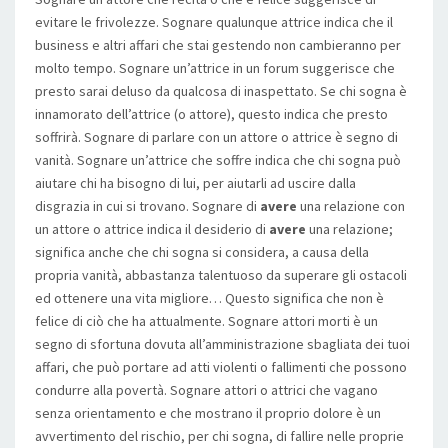
evitare le frivolezze. Sognare qualunque attrice indica che il
business e altri affari che stai gestendo non cambieranno per
molto tempo. Sognare un’attrice in un forum suggerisce che
presto sarai deluso da qualcosa di inaspettato. Se chi sogna è
innamorato dell’attrice (o attore), questo indica che presto
soffrirà. Sognare di parlare con un attore o attrice è segno di
vanità. Sognare un’attrice che soffre indica che chi sogna può
aiutare chi ha bisogno di lui, per aiutarli ad uscire dalla
disgrazia in cui si trovano. Sognare di
avere
una relazione con
un attore o attrice indica il desiderio di
avere
una relazione;
significa anche che chi sogna si considera, a causa della
propria vanità, abbastanza talentuoso da superare gli ostacoli
ed ottenere una vita migliore… Questo significa che non è
felice di ciò che ha attualmente. Sognare attori morti è un
segno di sfortuna dovuta all’amministrazione sbagliata dei tuoi
affari, che può portare ad atti violenti o fallimenti che possono
condurre alla povertà. Sognare attori o attrici che vagano
senza orientamento e che mostrano il proprio dolore è un
avvertimento del rischio, per chi sogna, di fallire nelle proprie