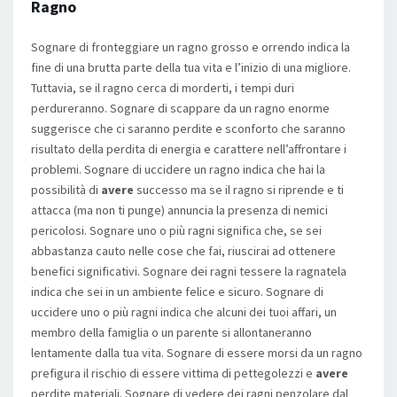
Ragno
Sognare di fronteggiare un ragno grosso e orrendo indica la
fine di una brutta parte della tua vita e l’inizio di una migliore.
Tuttavia, se il ragno cerca di morderti, i tempi duri
perdureranno. Sognare di scappare da un ragno enorme
suggerisce che ci saranno perdite e sconforto che saranno
risultato della perdita di energia e carattere nell’affrontare i
problemi. Sognare di uccidere un ragno indica che hai la
possibilità di
avere
successo ma se il ragno si riprende e ti
attacca (ma non ti punge) annuncia la presenza di nemici
pericolosi. Sognare uno o più ragni significa che, se sei
abbastanza cauto nelle cose che fai, riuscirai ad ottenere
benefici significativi. Sognare dei ragni tessere la ragnatela
indica che sei in un ambiente felice e sicuro. Sognare di
uccidere uno o più ragni indica che alcuni dei tuoi affari, un
membro della famiglia o un parente si allontaneranno
lentamente dalla tua vita. Sognare di essere morsi da un ragno
prefigura il rischio di essere vittima di pettegolezzi e
avere
perdite materiali. Sognare di vedere dei ragni penzolare dal