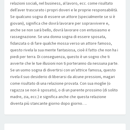
relazioni sociali, nel business, al lavoro, ecc. come risultato
dell’aver trascurato i propri doveri e le proprie responsabilità.
Se qualcuno sogna di essere un attore (specialmente se si è
giovani), significa che dovrà lavorare per sopravvivere e,
anche se non sarà bello, dovrà lavorare con entusiasmo e
rassegnazione. Se una donna sogna di essere sposata,
fidanzata o di fare qualche mossa verso un attore famoso,
questo rivela la sua mente fantasiosa, cioè il fatto che non ha i
piedi per terra. Di conseguenza, questo è un sogno che ti
avverte che le tue illusioni non ti porteranno da nessuna parte.
Se un uomo sogna di divertirsi con un’attrice famosa, questo
rivela il suo desiderio di liberarsi da alcune pressioni, magari
come risultato di una relazione provata. Con sua moglie (o
ragazza se non è sposato), o di un parente prossimo (di solito
madre, zia, ecc.) e significa anche che questa relazione
diventa più stancante giorno dopo giorno….