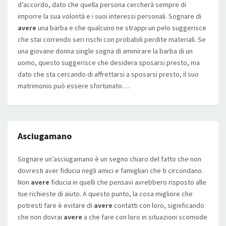
d’accordo, dato che quella persona cercherà sempre di
imporre la sua volontà e i suoi interessi personali. Sognare di
avere
una barba e che qualcuno ne strappi un pelo suggerisce
che stai correndo seri rischi con probabili perdite materiali. Se
una giovane donna single sogna di ammirare la barba di un
uomo, questo suggerisce che desidera sposarsi presto, ma
dato che sta cercando di affrettarsi a sposarsi presto, il suo
matrimonio può essere sfortunato….
Asciugamano
Sognare un’asciugamano è un segno chiaro del fatto che non
dovresti aver fiducia negli amici e famigliari che ti circondano.
Non
avere
fiducia in quelli che pensavi avrebbero risposto alle
tue richieste di aiuto. A questo punto, la cosa migliore che
potresti fare è evitare di
avere
contatti con loro, significando
che non dovrai
avere
a che fare con loro in situazioni scomode