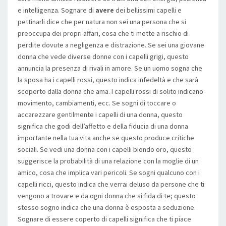
e intelligenza. Sognare di
avere
dei bellissimi capelli e
pettinarli dice che per natura non sei una persona che si
preoccupa dei propri affari, cosa che ti mette a rischio di
perdite dovute a negligenza e distrazione. Se sei una giovane
donna che vede diverse donne con i capelli grigi, questo
annuncia la presenza di rivali in amore. Se un uomo sogna che
la sposa ha i capelli rossi, questo indica infedeltà e che sarà
scoperto dalla donna che ama. I capelli rossi di solito indicano
movimento, cambiamenti, ecc. Se sogni di toccare o
accarezzare gentilmente i capelli di una donna, questo
significa che godi dell’affetto e della fiducia di una donna
importante nella tua vita anche se questo produce critiche
sociali. Se vedi una donna con i capelli biondo oro, questo
suggerisce la probabilità di una relazione con la moglie di un
amico, cosa che implica vari pericoli. Se sogni qualcuno con i
capelli ricci, questo indica che verrai deluso da persone che ti
vengono a trovare e da ogni donna che si fida di te; questo
stesso sogno indica che una donna è esposta a seduzione.
Sognare di essere coperto di capelli significa che ti piace