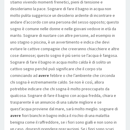
stiamo vivendo momenti frenetici, pieni di tensione e
desideriamo la pace. Sognare di fare il bagno in acqua non
molto pulita suggerisce un desiderio ardente di incontrare e
andare d’accordo con una persona del sesso opposto; questo
sogno è comune nelle donne e nelle giovani vedove in età da
marito. Sognare di nuotare con altre persone, ad esempio in
uno stagno o piscina, è un avvertimento e indica che devi
evitare le cattive compagnie che creeranno chiacchiere e altre
cose dannose; questo sogno è più serio se l’acqua è fangosa.
Sognare di fare il bagno in acqua molto calda è di solito un
cattivo segno perché può significare che il corpo sta
cominciando ad
avere
febbre o che l’ambiente che circonda
chi sogna è estremamente caldo. Se non è così, allora
potrebbe indicare che chi sogna è molto preoccupato da
qualcosa. Sognare di fare il bagno con acqua fredda, chiara e
trasparente è un annuncio di una salute migliore e se
quest’acqua proviene dal mare, sarà molto meglio. sognare di
avere
fiori bianchi in bagno indica il rischio di una malattia
benigna come il raffreddore, se i fiori sono gialli e non sono in
un caso, dovresti prendere precauzioni. Se i fiori sono scuri