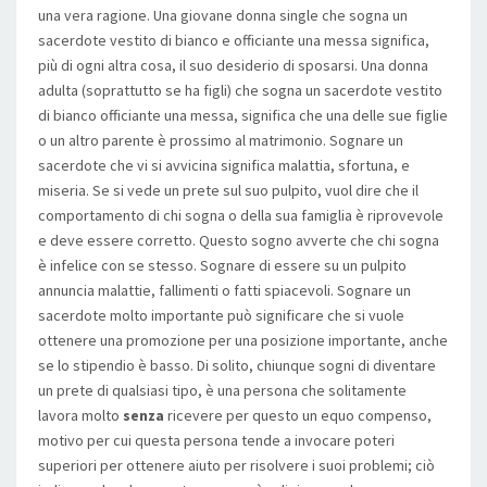
una vera ragione. Una giovane donna single che sogna un
sacerdote vestito di bianco e officiante una messa significa,
più di ogni altra cosa, il suo desiderio di sposarsi. Una donna
adulta (soprattutto se ha figli) che sogna un sacerdote vestito
di bianco officiante una messa, significa che una delle sue figlie
o un altro parente è prossimo al matrimonio. Sognare un
sacerdote che vi si avvicina significa malattia, sfortuna, e
miseria. Se si vede un prete sul suo pulpito, vuol dire che il
comportamento di chi sogna o della sua famiglia è riprovevole
e deve essere corretto. Questo sogno avverte che chi sogna
è infelice con se stesso. Sognare di essere su un pulpito
annuncia malattie, fallimenti o fatti spiacevoli. Sognare un
sacerdote molto importante può significare che si vuole
ottenere una promozione per una posizione importante, anche
se lo stipendio è basso. Di solito, chiunque sogni di diventare
un prete di qualsiasi tipo, è una persona che solitamente
lavora molto
senza
ricevere per questo un equo compenso,
motivo per cui questa persona tende a invocare poteri
superiori per ottenere aiuto per risolvere i suoi problemi; ciò