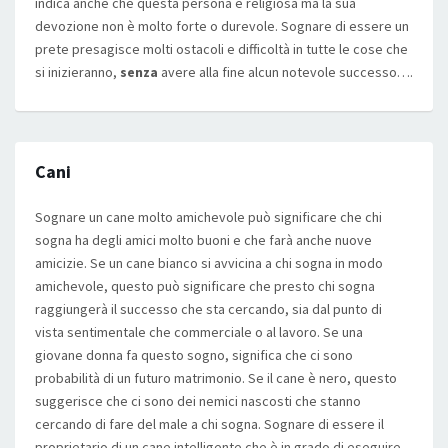
indica anche che questa persona è religiosa ma la sua
devozione non è molto forte o durevole. Sognare di essere un
prete presagisce molti ostacoli e difficoltà in tutte le cose che
si inizieranno,
senza
avere alla fine alcun notevole successo….
Cani
Sognare un cane molto amichevole può significare che chi
sogna ha degli amici molto buoni e che farà anche nuove
amicizie. Se un cane bianco si avvicina a chi sogna in modo
amichevole, questo può significare che presto chi sogna
raggiungerà il successo che sta cercando, sia dal punto di
vista sentimentale che commerciale o al lavoro. Se una
giovane donna fa questo sogno, significa che ci sono
probabilità di un futuro matrimonio. Se il cane è nero, questo
suggerisce che ci sono dei nemici nascosti che stanno
cercando di fare del male a chi sogna. Sognare di essere il
proprietario di un cane intelligente che è in grado di eseguire