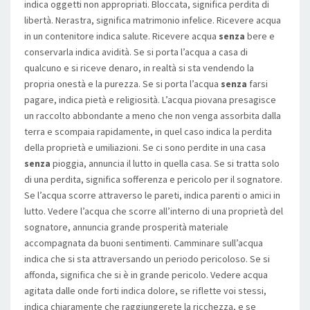
indica oggetti non appropriati. Bloccata, significa perdita di
libertà. Nerastra, significa matrimonio infelice. Ricevere acqua
in un contenitore indica salute. Ricevere acqua
senza
bere e
conservarla indica avidità. Se si porta l’acqua a casa di
qualcuno e si riceve denaro, in realtà si sta vendendo la
propria onestà e la purezza. Se si porta l’acqua
senza
farsi
pagare, indica pietà e religiosità. L’acqua piovana presagisce
un raccolto abbondante a meno che non venga assorbita dalla
terra e scompaia rapidamente, in quel caso indica la perdita
della proprietà e umiliazioni. Se ci sono perdite in una casa
senza
pioggia, annuncia il lutto in quella casa. Se si tratta solo
di una perdita, significa sofferenza e pericolo per il sognatore.
Se l’acqua scorre attraverso le pareti, indica parenti o amici in
lutto. Vedere l’acqua che scorre all’interno di una proprietà del
sognatore, annuncia grande prosperità materiale
accompagnata da buoni sentimenti. Camminare sull’acqua
indica che si sta attraversando un periodo pericoloso. Se si
affonda, significa che si è in grande pericolo. Vedere acqua
agitata dalle onde forti indica dolore, se riflette voi stessi,
indica chiaramente che raggiungerete la ricchezza, e se