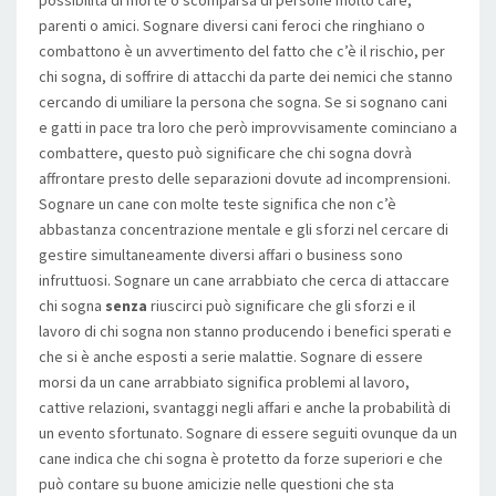
possibilità di morte o scomparsa di persone molto care,
parenti o amici. Sognare diversi cani feroci che ringhiano o
combattono è un avvertimento del fatto che c’è il rischio, per
chi sogna, di soffrire di attacchi da parte dei nemici che stanno
cercando di umiliare la persona che sogna. Se si sognano cani
e gatti in pace tra loro che però improvvisamente cominciano a
combattere, questo può significare che chi sogna dovrà
affrontare presto delle separazioni dovute ad incomprensioni.
Sognare un cane con molte teste significa che non c’è
abbastanza concentrazione mentale e gli sforzi nel cercare di
gestire simultaneamente diversi affari o business sono
infruttuosi. Sognare un cane arrabbiato che cerca di attaccare
chi sogna
senza
riuscirci può significare che gli sforzi e il
lavoro di chi sogna non stanno producendo i benefici sperati e
che si è anche esposti a serie malattie. Sognare di essere
morsi da un cane arrabbiato significa problemi al lavoro,
cattive relazioni, svantaggi negli affari e anche la probabilità di
un evento sfortunato. Sognare di essere seguiti ovunque da un
cane indica che chi sogna è protetto da forze superiori e che
può contare su buone amicizie nelle questioni che sta