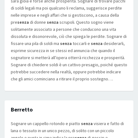
sarà gioia e forse anche prosperità. Sognare di trovare pacchi
di soldi legali ma poi qualcuno li reclama, suggerisce perdite
nelle imprese e negli affari che si gestiscono, a causa della
pre
senza
di donne
senza
scrupoli. Questo sogno viene
solitamente associato a persone che conducono una vita
dissoluta e disonorevole, ciò che spiega le perdite. Sognare di
fissare una pila di soldi ma
senza
toccarli e
senza
desiderarli,
esprime sicurezza in se stessi ed annuncia che quando il
sognatore si metterà all’opera otterrà ricchezza e prosperità.
Sognare di chiedere soldi è un cattivo presagio, poiché questo
potrebbe succedere nella realtà, oppure potrebbe indicare
che gli amici cominciano a ritirare il proprio sostegno….
Berretto
Sognare un cappello rotondo e piatto
senza
visiera e fatto di
lana o tessuto in un unico pezzo, di solito con un piccolo
angolo o punta in cima indica la pre
senza
di gossip e