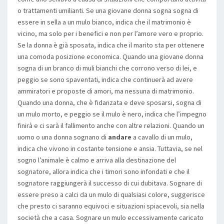
o trattamenti umilianti. Se una giovane donna sogna sogna di
essere in sella a un mulo bianco, indica che il matrimonio è
vicino, ma solo per i benefici e non per l’amore vero e proprio.
Se la donna è già sposata, indica che il marito sta per ottenere
una comoda posizione economica. Quando una giovane donna
sogna di un branco di muli bianchi che corrono verso di lei, e
peggio se sono spaventati, indica che continuerà ad avere
ammiratori e proposte di amori, ma nessuna di matrimonio.
Quando una donna, che è fidanzata e deve sposarsi, sogna di
un mulo morto, e peggio se il mulo è nero, indica che l’impegno
finirà e ci sarà il fallimento anche con altre relazioni. Quando un
uomo o una donna sognano di
andare
a cavallo di un mulo,
indica che vivono in costante tensione e ansia. Tuttavia, se nel
sogno l’animale è calmo e arriva alla destinazione del
sognatore, allora indica che i timori sono infondati e che il
sognatore raggiungerà il successo di cui dubitava. Sognare di
essere preso a calci da un mulo di qualsiasi colore, suggerisce
che presto ci saranno equivoci e situazioni spiacevoli, sia nella
società che a casa. Sognare un mulo eccessivamente caricato