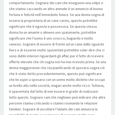
comportamento. Sognare dei cani che inseguono una volpe o
che stanno cacciando un altro animale è un annuncio di buona
fortuna e felicità nell’immediato futuro. Se una donna sogna di
essere la proprietaria di un cane carino, questo potrebbe
significare che è egoista e possessiva. Se questa stessa
donna ha un amante o almeno uno spasimante, potrebbe
significare che l’uomo è uno sciocco, bugiardo e molto
vanesio. Sognare di essere di fronte ad un cane dallo sguardo
fiero e di esserne molto spaventati potrebbe voler dire che ci
sono dubbi interiori riguardanti gli affari per il fatto di ricevere
offerte elevate che chi sogna non ha mai ricevuto prima. Se una
donna maggiorenne che sta pianificando di sposarsi sogna ciò
che è stato detto precedentemente, questo può significare
che lei aspiri a sposarsi con un uomo molto distinto che occupi
un livello alto nella società, magari anche molto ricco. Tuttavia,
è spaventata dal fatto di non essere in grado di realizzare
tutto questo. Sognare cani che ringhiano può indicare che altre
persone stanno criticando o stanno rovinando le relazioni
familiari. Sognare di ascoltare l’ululato dei cani annuncia la