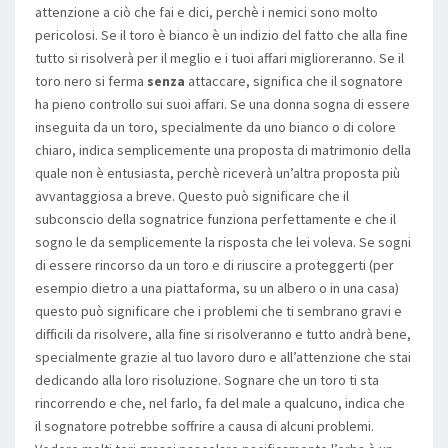
attenzione a ciò che fai e dici, perchè i nemici sono molto
pericolosi. Se il toro è bianco è un indizio del fatto che alla fine
tutto si risolverà per il meglio e i tuoi affari miglioreranno. Se il
toro nero si ferma
senza
attaccare, significa che il sognatore
ha pieno controllo sui suoi affari. Se una donna sogna di essere
inseguita da un toro, specialmente da uno bianco o di colore
chiaro, indica semplicemente una proposta di matrimonio della
quale non è entusiasta, perchè riceverà un’altra proposta più
avvantaggiosa a breve. Questo può significare che il
subconscio della sognatrice funziona perfettamente e che il
sogno le da semplicemente la risposta che lei voleva. Se sogni
di essere rincorso da un toro e di riuscire a proteggerti (per
esempio dietro a una piattaforma, su un albero o in una casa)
questo può significare che i problemi che ti sembrano gravi e
difficili da risolvere, alla fine si risolveranno e tutto andrà bene,
specialmente grazie al tuo lavoro duro e all’attenzione che stai
dedicando alla loro risoluzione. Sognare che un toro ti sta
rincorrendo e che, nel farlo, fa del male a qualcuno, indica che
il sognatore potrebbe soffrire a causa di alcuni problemi.