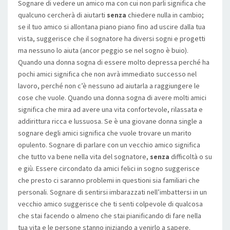
Sognare di vedere un amico ma con cui non parli significa che
qualcuno cercherà di aiutarti
senza
chiedere nulla in cambio;
se il tuo amico si allontana piano piano fino ad uscire dalla tua
vista, suggerisce che il sognatore ha diversi sogni e progetti
ma nessuno lo aiuta (ancor peggio se nel sogno è buio).
Quando una donna sogna di essere molto depressa perché ha
pochi amici significa che non avrà immediato successo nel
lavoro, perché non c’è nessuno ad aiutarla a raggiungere le
cose che vuole. Quando una donna sogna di avere molti amici
significa che mira ad avere una vita confortevole, rilassata e
addirittura ricca e lussuosa. Se è una giovane donna single a
sognare degli amici significa che vuole trovare un marito
opulento. Sognare di parlare con un vecchio amico significa
che tutto va bene nella vita del sognatore,
senza
difficoltà o su
e giù. Essere circondato da amici felici in sogno suggerisce
che presto ci saranno problemi in questioni sia familiari che
personali. Sognare di sentirsi imbarazzati nell’imbattersi in un
vecchio amico suggerisce che ti senti colpevole di qualcosa
che stai facendo o almeno che stai pianificando di fare nella
tua vita e le persone stanno iniziando a venirlo a sapere.