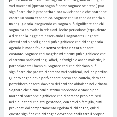
vari trucchetti (questo sogno è come sognare se stessi) può
significare che la prosperità si sta avvicinando e che potrebbe
creare un boom economico. Sognare che un cane da caccia o
un segugio stia inseguendo chi sogna può significare che chi
sogna sia coinvolto in relazioni illecite pericolose (equivalente
a dire che la legge sta osservando il sognatore). Sognare
diversi cani piccoli giocosi può significare che chi sogna stia
agendo in modo frivolo
senza
serietà e
senza
essere
costante. Sognare cani magrissimi e brutti può significare che
ci saranno problemi negli affari, in famiglia e anche malattie, in
particolare tra i bambini. Sognare cani che abbaiano può
significare che presto ci saranno vari problemi, incluse perdite.
Questo sogno deve però essere preso con cautela, dato che
potrebbero esserci davvero dei cani che abbaiano nel vicinato.
Sognare che alcuni cani ti stanno mordendo o stanno per
morderti potrebbe significare che ci saranno problemi seri
nelle questioni che stai gestendo, con amici o famiglia, tutti
provocati dal comportamento egoista di chi sogna, quindi
questo significa che chi sogna dovrebbe analizzare il proprio